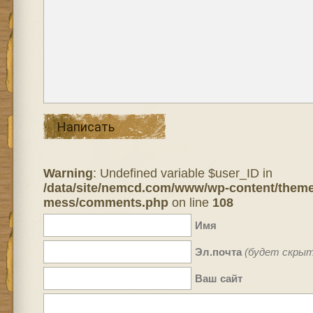
Написать
Warning
: Undefined variable $user_ID in
/data/site/nemcd.com/www/wp-content/theme
mess/comments.php
on line
108
Имя
Эл.почта
(будет скрыт
Ваш сайт