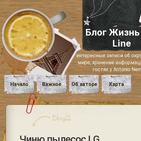
Блог Жизнь
Line
интересные записи об о
мире, хранение информаци
гостях у Antonio Ne
Начало
Важное
Об авторе
Карта
Чиню пылесос LG