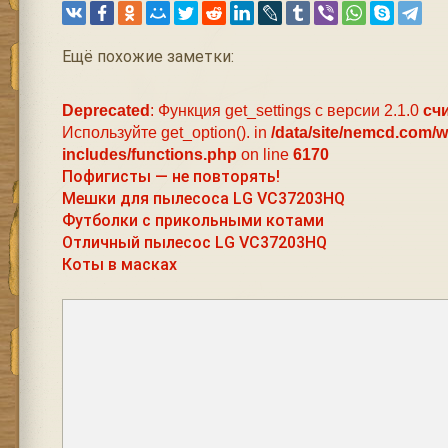
Ещё похожие заметки:
Deprecated
: Функция get_settings с версии 2.1.0
сч
Используйте get_option(). in
/data/site/nemcd.com/
includes/functions.php
on line
6170
Пофигисты — не повторять!
Мешки для пылесоса LG VC37203HQ
Футболки с прикольными котами
Отличный пылесос LG VC37203HQ
Коты в масках