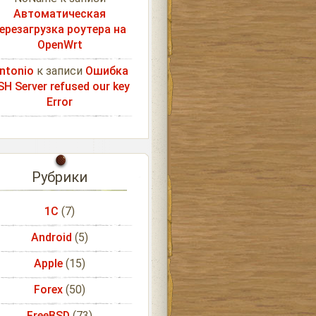
Автоматическая
ерезагрузка роутера на
OpenWrt
ntonio
к записи
Ошибка
SH Server refused our key
Error
Рубрики
1С
(7)
Android
(5)
Apple
(15)
Forex
(50)
FreeBSD
(73)