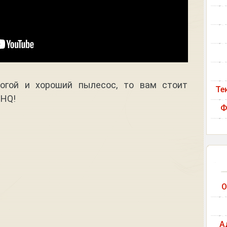
огой и хороший пылесос, то вам стоит
Те
3HQ!
Ф
О
А