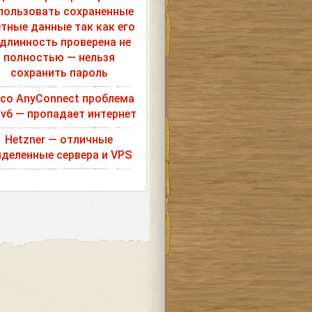
пользовать сохраненные
етные данные так как его
длинность проверена не
полностью — нельзя
сохранить пароль
sco AnyConnect проблема
Pv6 — пропадает интернет
Hetzner — отличные
деленные сервера и VPS