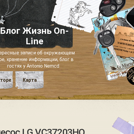
Блог Жизнь On-
Line
ересные записи об окружающем
ре, хранение информации, блог в
гостях у Antonio Nemcd
вторе
Карта
есос LG VC37203HQ