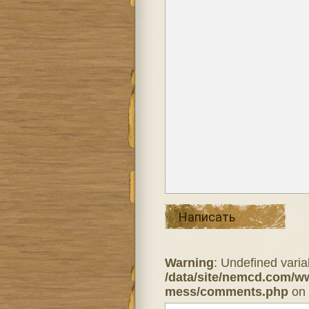
Написать
Warning
: Undefined varia
/data/site/nemcd.com/w
mess/comments.php
on 