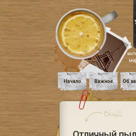
инт
ми
Начало
Важное
Об а
Отличный пыл