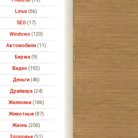
Linux
(66)
SEO
(17)
Windows
(120)
Автомобили
(11)
Биржа
(9)
Видео
(192)
Деньги
(46)
Драйвера
(24)
Железяки
(186)
Животные
(87)
Жизнь
(206)
Здоровье
(51)