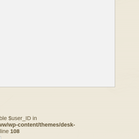
ble $user_ID in
ww/wp-content/themes/desk-
line
108