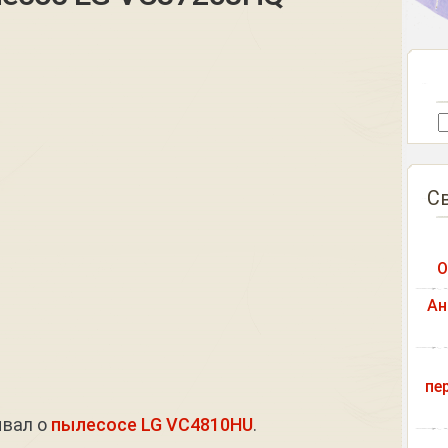
С
О
Ан
пе
ывал о
пылесосе LG VC4810HU
.