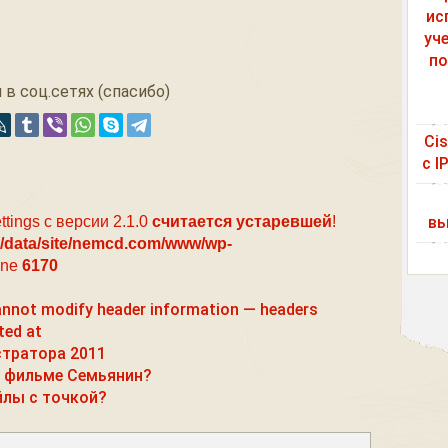
ис
уч
по
 в соц.сетях (спасибо)
Ci
с I
вы
ttings с версии 2.1.0
считается устаревшей
!
/data/site/nemcd.com/www/wp-
ine
6170
not modify header information — headers
ted at
тратора 2011
в фильме Семьянин?
йлы с точкой?