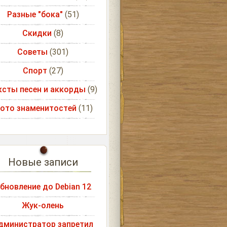
Разные "бока"
(51)
Скидки
(8)
Советы
(301)
Спорт
(27)
ксты песен и аккорды
(9)
ото знаменитостей
(11)
Новые записи
бновление до Debian 12
Жук-олень
дминистратор запретил