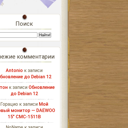
Поиск
вежие комментарии
Antonio
к записи
бновление до Debian 12
тон
к записи
Обновление
до Debian 12
Горацио
к записи
Мой
рвый монитор — DAEWOO
15″ CMC-1511B
NoName
к записи