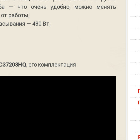
уба — что очень удобно, можно менять
от работы;
сывания — 480 Вт;
VC37203HQ
, его комплектация