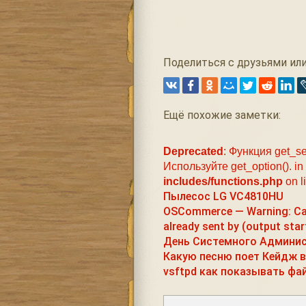
Поделиться с друзьями или
Ещё похожие заметки:
Deprecated
: Функция get_se
Используйте get_option(). in
includes/functions.php
on l
Пылесос LG VC4810HU
OSCommerce — Warning: Can
already sent by (output star
День Системного Админис
Какую песню поет Кейдж 
vsftpd как показывать фа