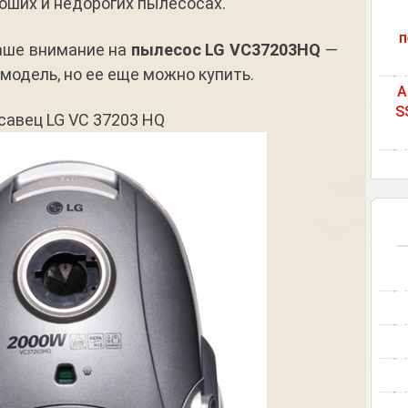
ших и недорогих пылесосах.
п
ваше внимание на
пылесос LG VC37203HQ
—
 модель, но ее еще можно купить.
A
S
савец LG VC 37203 HQ