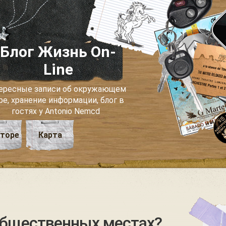
Блог Жизнь On-
Line
ересные записи об окружающем
ре, хранение информации, блог в
гостях у Antonio Nemcd
вторе
Карта
общественных местах?