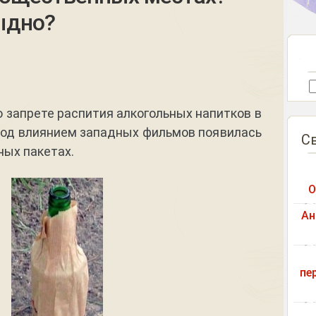
ыдно?
о запрете распития алкогольных напитков в
од влиянием западных фильмов появилась
С
ных пакетах.
О
Ан
пе