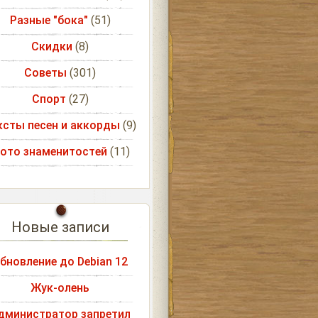
Разные "бока"
(51)
Скидки
(8)
Советы
(301)
Спорт
(27)
ксты песен и аккорды
(9)
ото знаменитостей
(11)
Новые записи
бновление до Debian 12
Жук-олень
дминистратор запретил