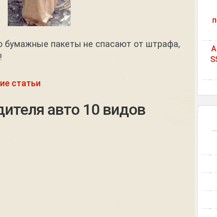
п
то бумажные пакеты не спасают от штрафа,
A
!
S
ие статьи
дителя авто 10 видов