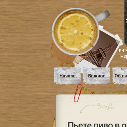
инт
ми
Начало
Важное
Об а
Пьете пиво в 