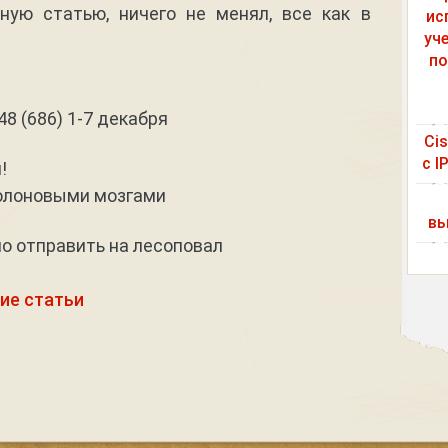
ную статью, ничего не менял, все как в
ис
уч
по
8 (686) 1-7 декабря
Ci
с I
!
ролоновыми мозгами
вы
о отправить на лесоповал
ие статьи