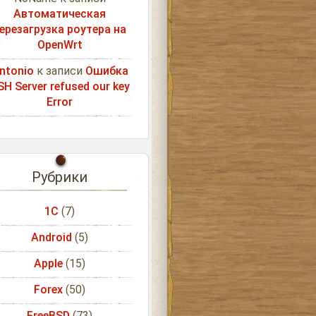
Автоматическая
ерезагрузка роутера на
OpenWrt
ntonio
к записи
Ошибка
SH Server refused our key
Error
Рубрики
1С
(7)
Android
(5)
Apple
(15)
Forex
(50)
FreeBSD
(73)