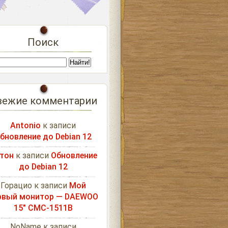
Поиск
вежие комментарии
Antonio
к записи
бновление до Debian 12
тон
к записи
Обновление
до Debian 12
Горацио
к записи
Мой
рвый монитор — DAEWOO
15″ CMC-1511B
NoName
к записи