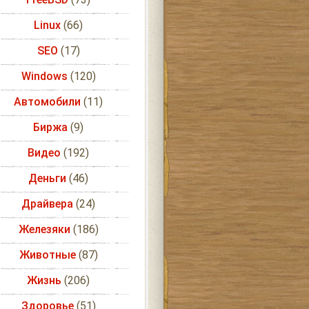
Linux
(66)
SEO
(17)
Windows
(120)
Автомобили
(11)
Биржа
(9)
Видео
(192)
Деньги
(46)
Драйвера
(24)
Железяки
(186)
Животные
(87)
Жизнь
(206)
Здоровье
(51)