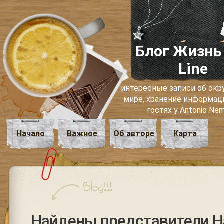
Блог Жизнь
Line
интересные записи об о
мире, хранение информаци
гостях у Antonio Ne
Начало
Важное
Об авторе
Карта
Найдены представители Н