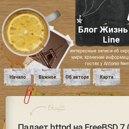
Блог Жизнь
Line
интересные записи об о
мире, хранение информаци
гостях у Antonio Ne
Начало
Важное
Об авторе
Карта
Падает httpd на FreeBSD 7 