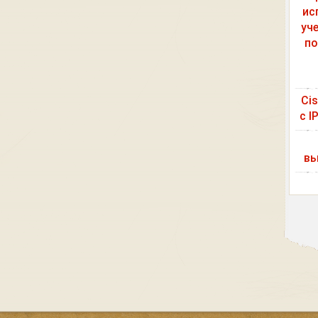
ис
уч
по
Ci
с I
вы