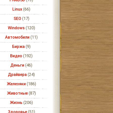
Linux
(66)
SEO
(17)
Windows
(120)
Автомобили
(11)
Биржа
(9)
Видео
(192)
Деньги
(46)
Драйвера
(24)
Железяки
(186)
Животные
(87)
Жизнь
(206)
Здоровье
(51)