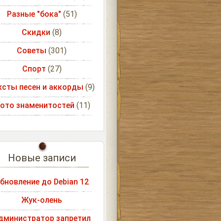
Разные "бока"
(51)
Скидки
(8)
Советы
(301)
Спорт
(27)
ксты песен и аккорды
(9)
ото знаменитостей
(11)
Новые записи
бновление до Debian 12
Жук-олень
дминистратор запретил