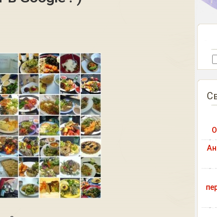
С
О
Ан
пе