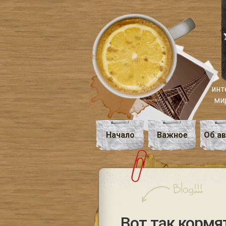
инт
ми
Начало
Важное
Об а
Вот так кормят