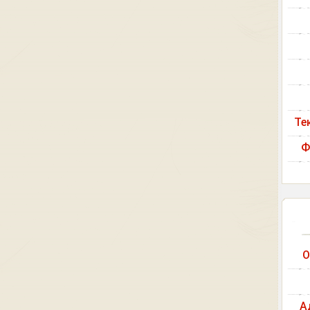
Те
Ф
О
А