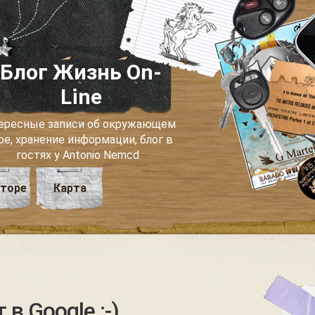
Блог Жизнь On-
Line
ересные записи об окружающем
ре, хранение информации, блог в
гостях у Antonio Nemcd
вторе
Карта
 в Google :-)