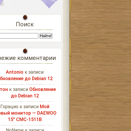
Поиск
вежие комментарии
Antonio
к записи
бновление до Debian 12
тон
к записи
Обновление
до Debian 12
Горацио
к записи
Мой
рвый монитор — DAEWOO
15″ CMC-1511B
NoName
к записи