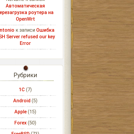
Автоматическая
ерезагрузка роутера на
OpenWrt
ntonio
к записи
Ошибка
SH Server refused our key
Error
Рубрики
1С
(7)
Android
(5)
Apple
(15)
Forex
(50)
FreeBSD
(73)