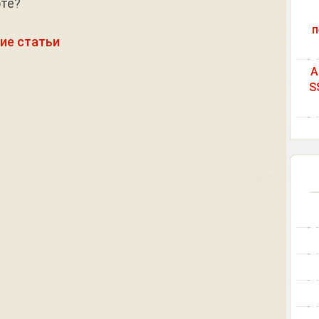
оте?
п
ие статьи
A
S