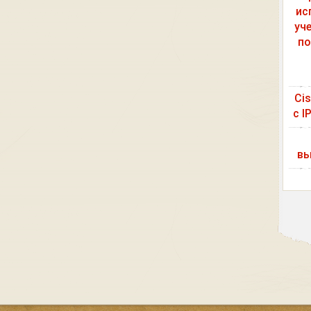
ис
уч
по
Ci
с I
вы