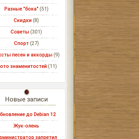
Разные "бока"
(51)
Скидки
(8)
Советы
(301)
Спорт
(27)
ксты песен и аккорды
(9)
ото знаменитостей
(11)
Новые записи
бновление до Debian 12
Жук-олень
дминистратор запретил