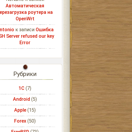
Автоматическая
ерезагрузка роутера на
OpenWrt
ntonio
к записи
Ошибка
SH Server refused our key
Error
Рубрики
1С
(7)
Android
(5)
Apple
(15)
Forex
(50)
FreeBSD
(73)