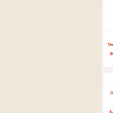
Те
Ф
О
А