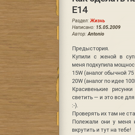
Е14
Раздел:
Жизнь
Написано:
15.05.2009
Автор:
Antonio
Предыстория.
Купили с женой в суп
меня подкупила мощност
15W (аналог обычной 75 В
20W (аналог по идее 100В
Красивенькие рисунки
светить — и это все дл
:-).
Проверять их там не ста
Полежали они у меня 
вкрутить и тут на тебе!