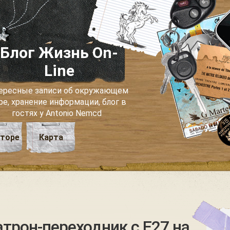
Блог Жизнь On-
Line
ересные записи об окружающем
ре, хранение информации, блог в
гостях у Antonio Nemcd
вторе
Карта
атрон-переходник с Е27 на