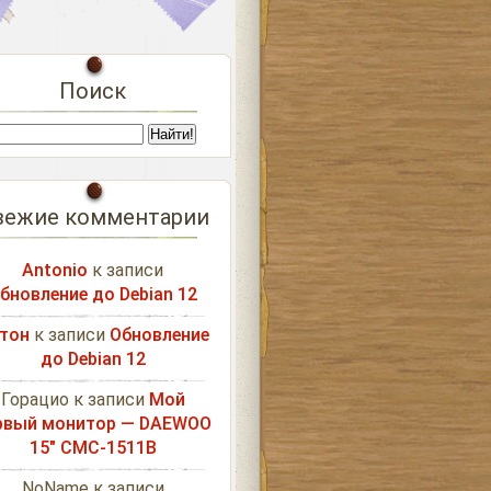
Поиск
вежие комментарии
Antonio
к записи
бновление до Debian 12
тон
к записи
Обновление
до Debian 12
Горацио
к записи
Мой
рвый монитор — DAEWOO
15″ CMC-1511B
NoName
к записи