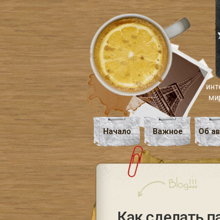
инт
ми
Начало
Важное
Об а
Как сделать п