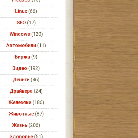
Linux
(66)
SEO
(17)
Windows
(120)
Автомобили
(11)
Биржа
(9)
Видео
(192)
Деньги
(46)
Драйвера
(24)
Железяки
(186)
Животные
(87)
Жизнь
(206)
Здоровье
(51)