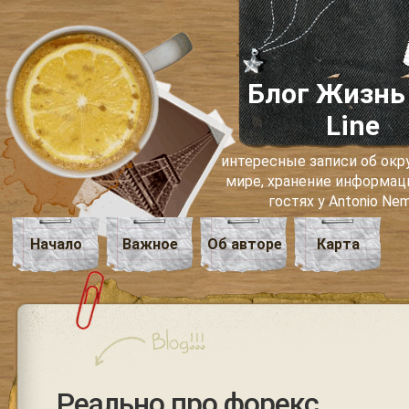
Блог Жизнь
Line
интересные записи об о
мире, хранение информаци
гостях у Antonio Ne
Начало
Важное
Об авторе
Карта
Реально про форекс