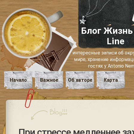
Блог Жизнь
Line
интересные записи об о
мире, хранение информаци
гостях у Antonio Ne
Начало
Важное
Об авторе
Карта
При стрессе медленнее з