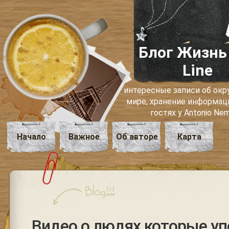
Блог Жизнь
Line
интересные записи об о
мире, хранение информаци
гостях у Antonio Ne
Начало
Важное
Об авторе
Карта
Видео о людях которые у