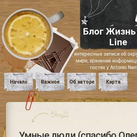
Блог Жизнь
Line
интересные записи об о
мире, хранение информаци
гостях у Antonio Ne
Начало
Важное
Об авторе
Карта
Умные люди (спасибо Олег