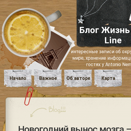
Блог Жизнь
Line
интересные записи об о
мире, хранение информаци
гостях у Antonio Ne
Начало
Важное
Об авторе
Карта
Новогодний вынос мозга 