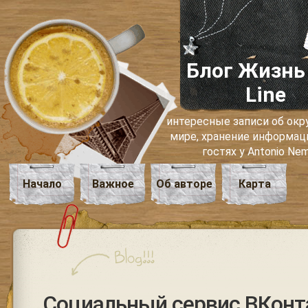
Блог Жизнь
Line
интересные записи об о
мире, хранение информаци
гостях у Antonio Ne
Начало
Важное
Об авторе
Карта
Социальный сервис ВКонт