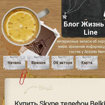
Блог Жизнь
Line
интересные записи об о
мире, хранение информаци
гостях у Antonio Ne
Начало
Важное
Об авторе
Карта
Купить Skype телефон Belk