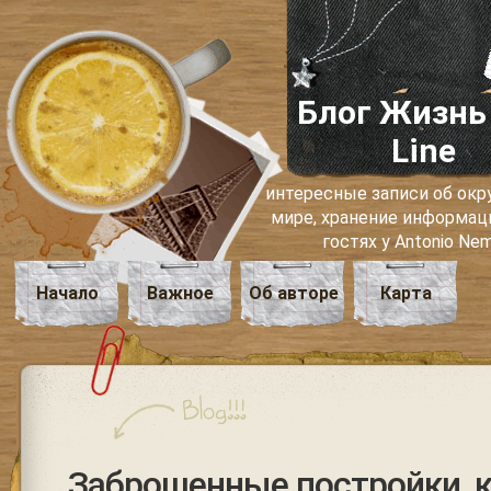
Блог Жизнь
Line
интересные записи об о
мире, хранение информаци
гостях у Antonio Ne
Начало
Важное
Об авторе
Карта
Заброшенные постройки, 