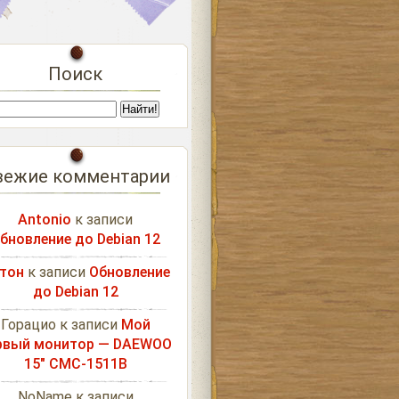
Поиск
вежие комментарии
Antonio
к записи
бновление до Debian 12
тон
к записи
Обновление
до Debian 12
Горацио
к записи
Мой
рвый монитор — DAEWOO
15″ CMC-1511B
NoName
к записи