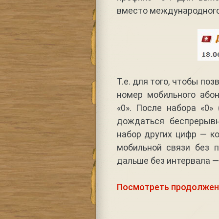
вместо международного 
Т.е. для того, чтобы поз
номер мобильного або
«0». После набора «0»
дождаться беспрерывн
набор других цифр — ко
мобильной связи без 
дальше без интервала —
Посмотреть продолжен