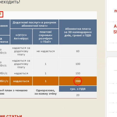
реходить!
п
A
S
ие статьи