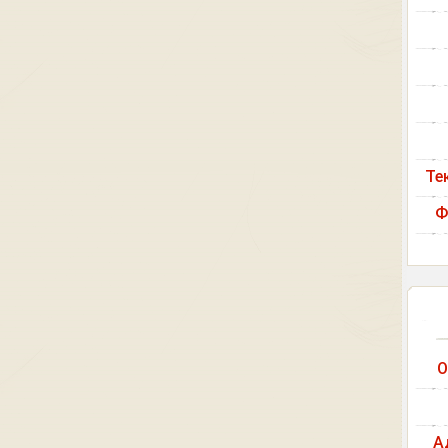
Те
Ф
О
А