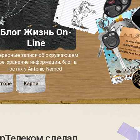
Блог Жизнь On-
Line
ересные записи об окружающем
ре, хранение информации, блог в
гостях у Antonio Nemcd
вторе
Карта
крТелеком сделал