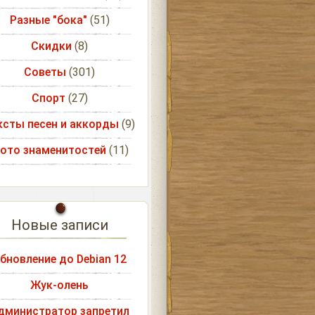
Разные "бока"
(51)
Скидки
(8)
Советы
(301)
Спорт
(27)
ксты песен и аккорды
(9)
ото знаменитостей
(11)
Новые записи
бновление до Debian 12
Жук-олень
дминистратор запретил