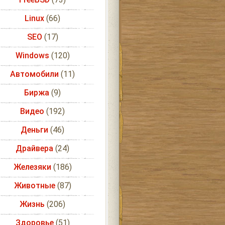
Linux
(66)
SEO
(17)
Windows
(120)
Автомобили
(11)
Биржа
(9)
Видео
(192)
Деньги
(46)
Драйвера
(24)
Железяки
(186)
Животные
(87)
Жизнь
(206)
Здоровье
(51)