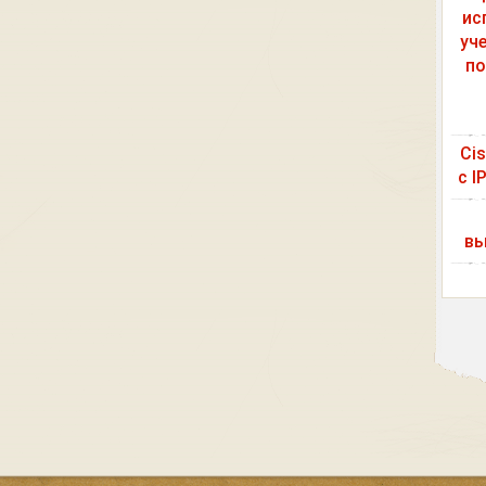
ис
уч
по
Ci
с I
вы