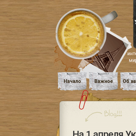
инт
ми
Начало
Важное
Об а
На 1 апреля У