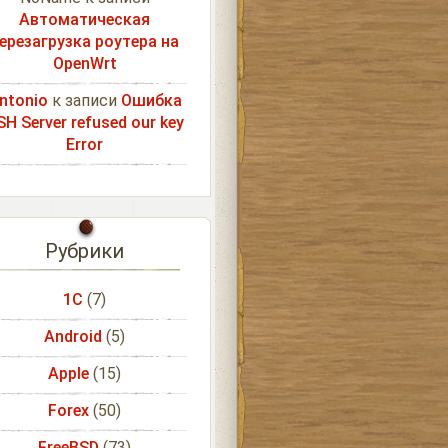
Автоматическая
ерезагрузка роутера на
OpenWrt
ntonio
к записи
Ошибка
SH Server refused our key
Error
Рубрики
1С
(7)
Android
(5)
Apple
(15)
Forex
(50)
FreeBSD
(73)