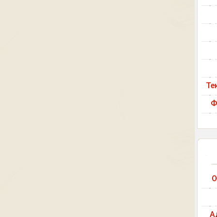
Те
Ф
О
А