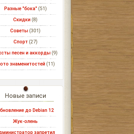
Разные "бока"
(51)
Скидки
(8)
Советы
(301)
Спорт
(27)
ксты песен и аккорды
(9)
ото знаменитостей
(11)
Новые записи
бновление до Debian 12
Жук-олень
дминистратор запретил