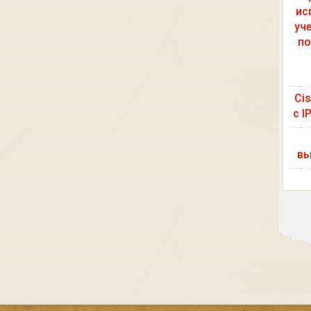
ис
уч
по
Ci
с I
вы