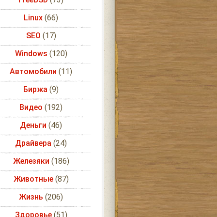
Linux
(66)
SEO
(17)
Windows
(120)
Автомобили
(11)
Биржа
(9)
Видео
(192)
Деньги
(46)
Драйвера
(24)
Железяки
(186)
Животные
(87)
Жизнь
(206)
Здоровье
(51)