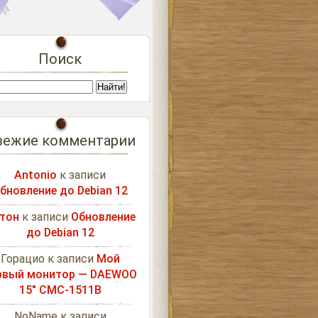
Поиск
вежие комментарии
Antonio
к записи
бновление до Debian 12
тон
к записи
Обновление
до Debian 12
Горацио
к записи
Мой
рвый монитор — DAEWOO
15″ CMC-1511B
NoName
к записи