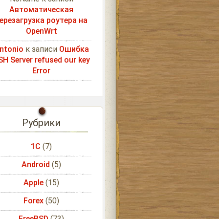
Автоматическая
ерезагрузка роутера на
OpenWrt
ntonio
к записи
Ошибка
SH Server refused our key
Error
Рубрики
1С
(7)
Android
(5)
Apple
(15)
Forex
(50)
FreeBSD
(73)