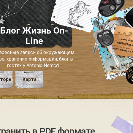
Блог Жизнь On-
Line
ересные записи об окружающем
ре, хранение информации, блог в
гостях у Antonio Nemcd
вторе
Карта
охранить в PDF формате