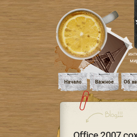
инт
ми
Начало
Важное
Об а
Office 2007 с