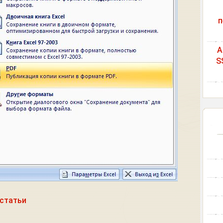
п
A
S
статьи