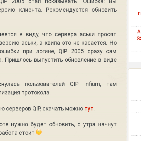
QIP 2005 стал показывать “Ошибка: Вы
ерсию клиента. Рекомендуется обновить
п
A
еется в виду, что сервера аськи просят
S
ерсию аськи, а квипа это не касается. Но
ошибки при логине, QIP 2005 сразу сам
а. Пришлось выпустить обновление в виде
нулась пользователей QIP Infium, там
лизация протокола.
ью серверов QIP, скачать можно
тут
.
боте нужно будет обновить, с утра начнут
 работа стоит