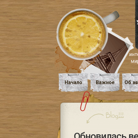
инт
ми
Начало
Важное
Об а
Обновилась вер