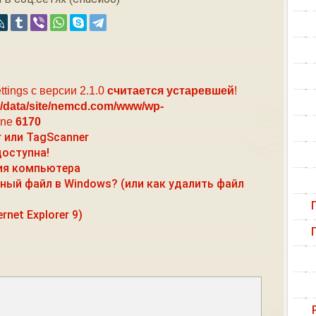
ttings с версии 2.1.0
считается устаревшей
!
/data/site/nemcd.com/www/wp-
ine
6170
 или TagScanner
доступна!
ия компьютера
ный файл в Windows? (или как удалить файл
rnet Explorer 9)