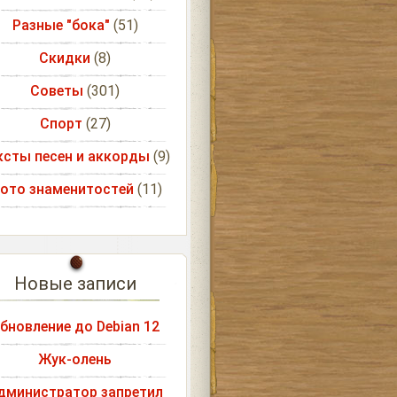
Разные "бока"
(51)
Скидки
(8)
Советы
(301)
Спорт
(27)
ксты песен и аккорды
(9)
ото знаменитостей
(11)
Новые записи
бновление до Debian 12
Жук-олень
дминистратор запретил