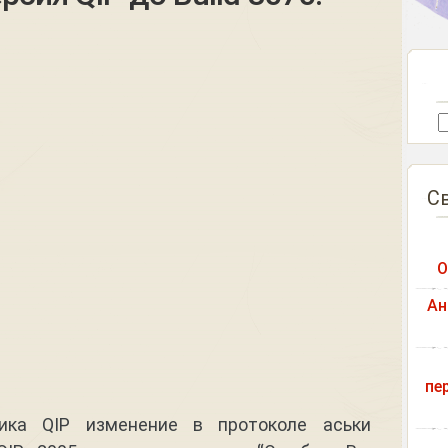
С
О
Ан
пе
ика QIP изменение в протоколе аськи