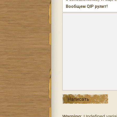
Вообщем QIP рулит!
Написать
Warning
: Undefined varia