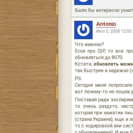
Было бы интересно узна
Antonio
Июл 2, 2008 12:00
Что именно?
Если про QIP, то все п
обновляться до 8070.
Кстати,
обновлять можно
так быстрее и надежно (
P.S.
Cегодня меня попросили 
вот почему-то не пошла 
Поставил ради экспериме
то очень раздуто, нас
которая при нажатии пиш
(страна Украина), еще и
то с кодировкой или сист
с обновлениями). И еще 