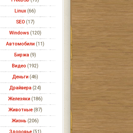
Linux
(66)
SEO
(17)
Windows
(120)
Автомобили
(11)
Биржа
(9)
Видео
(192)
Деньги
(46)
Драйвера
(24)
Железяки
(186)
Животные
(87)
Жизнь
(206)
Здоровье
(51)