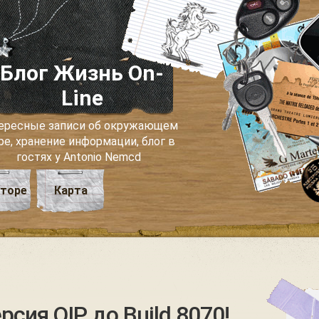
Блог Жизнь On-
Line
ересные записи об окружающем
ре, хранение информации, блог в
гостях у Antonio Nemcd
вторе
Карта
сия QIP до Build 8070!