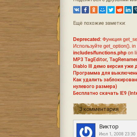
Ещё похожие заметки:
Deprecated
: Функция get_se
Используйте get_option(). in
includes/functions.php
on l
MP3 TagEditor, TagRenamer
Diablo III демо версия уже 
Программа для выключен
Как удалить заблокирован
нулевого размера)
Бесплатно скачать IE9 (Inte
3 комментария
Виктор
Июл 1, 2008 23:30