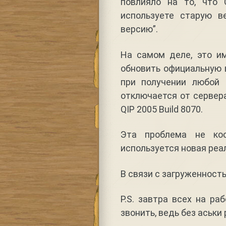
повлияло на то, что 
используете старую в
версию”.
На самом деле, это им
обновить официальную в
при получении любой 
отключается от сервер
QIP 2005 Build 8070.
Эта проблема не кос
используется новая реа
В связи с загруженност
P.S. завтра всех на ра
звонить, ведь без аськи