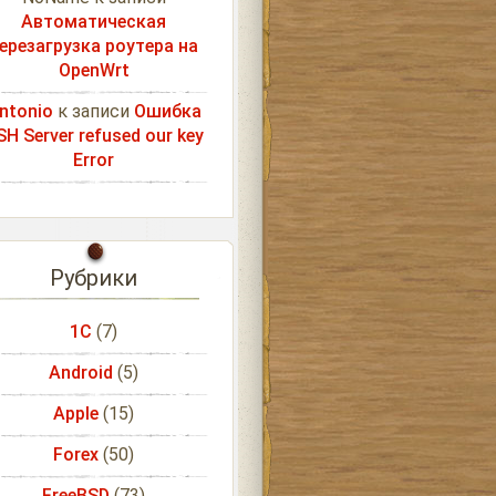
Автоматическая
ерезагрузка роутера на
OpenWrt
ntonio
к записи
Ошибка
SH Server refused our key
Error
Рубрики
1С
(7)
Android
(5)
Apple
(15)
Forex
(50)
FreeBSD
(73)