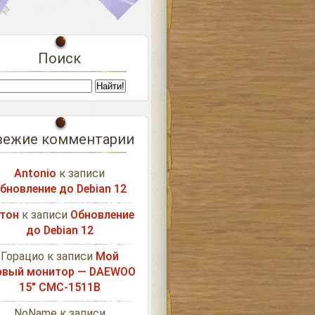
Поиск
вежие комментарии
Antonio
к записи
бновление до Debian 12
тон
к записи
Обновление
до Debian 12
Горацио
к записи
Мой
рвый монитор — DAEWOO
15″ CMC-1511B
NoName
к записи