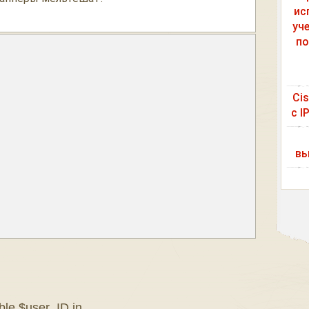
ис
уч
по
Ci
с I
вы
ble $user_ID in