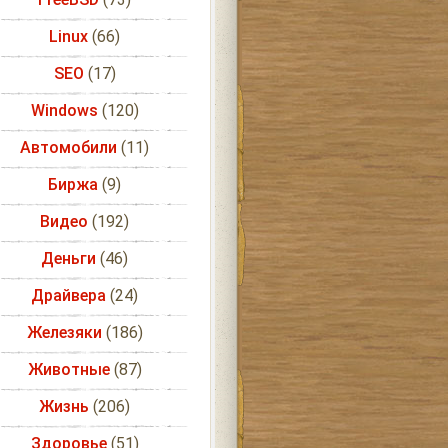
Linux
(66)
SEO
(17)
Windows
(120)
Автомобили
(11)
Биржа
(9)
Видео
(192)
Деньги
(46)
Драйвера
(24)
Железяки
(186)
Животные
(87)
Жизнь
(206)
Здоровье
(51)