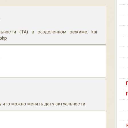
0
льности (ТА) в разделенном режиме: kai-
.php
1
му что можно менять дату актуальности