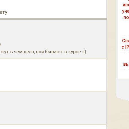
ис
уч
ату
по
Ci
?
с I
жут в чем дело, они бывают в курсе =)
вы