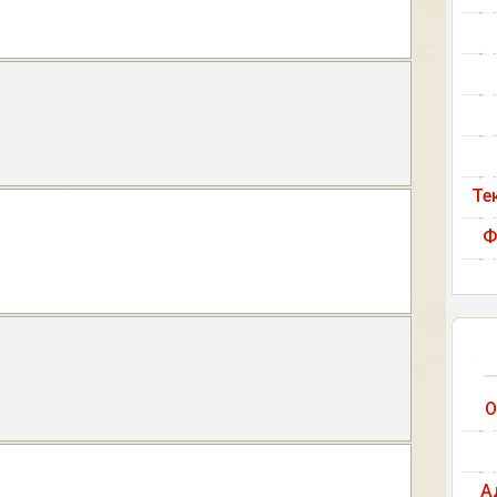
Те
Ф
О
А