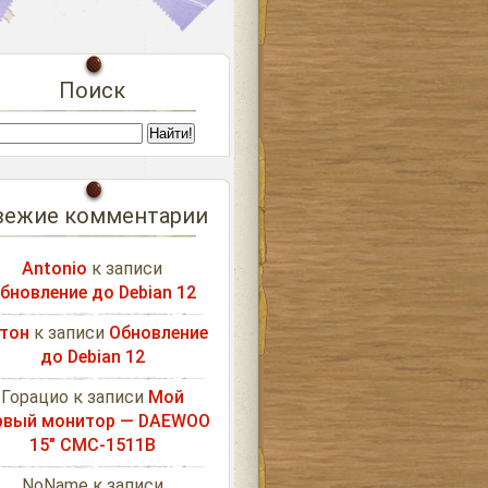
Поиск
вежие комментарии
Antonio
к записи
бновление до Debian 12
тон
к записи
Обновление
до Debian 12
Горацио
к записи
Мой
рвый монитор — DAEWOO
15″ CMC-1511B
NoName
к записи