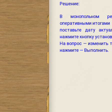
Решение:
В монопольном реж
оперативными итогами
поставьте дату акту
нажмите кнопку установ
На вопрос — изменить т
нажмите — Выполнить.