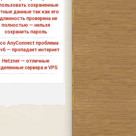
пользовать сохраненные
етные данные так как его
длинность проверена не
полностью — нельзя
сохранить пароль
sco AnyConnect проблема
Pv6 — пропадает интернет
Hetzner — отличные
деленные сервера и VPS