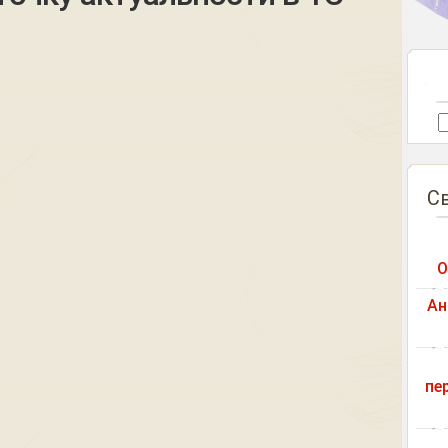
С
О
Ан
пе