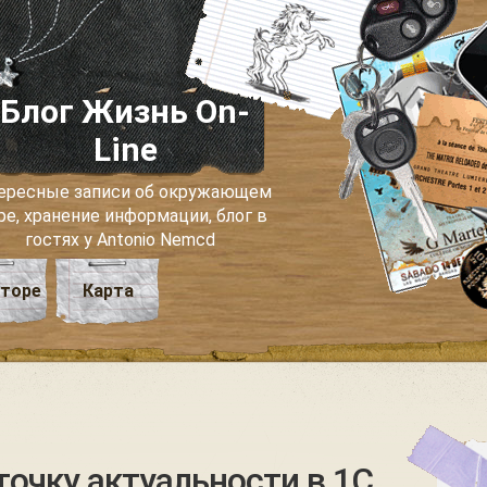
Блог Жизнь On-
Line
ересные записи об окружающем
ре, хранение информации, блог в
гостях у Antonio Nemcd
вторе
Карта
точку актуальности в 1С