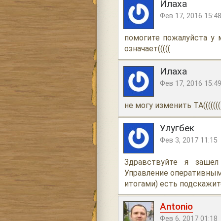
Илаха
Фев 17, 2016 15:4
помогите пожалуйста у 
означает(((((
Илаха
Фев 17, 2016 15:4
не могу изменить ТА(((((((
Улугбек
Фев 3, 2017 11:15
Здравствуйте я заше
Управление оперативным
итогами) есть подскажит
Antonio
Фев 6, 2017 01:18