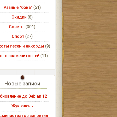
Разные "бока"
(51)
Скидки
(8)
Советы
(301)
Спорт
(27)
ксты песен и аккорды
(9)
ото знаменитостей
(11)
Новые записи
бновление до Debian 12
Жук-олень
дминистратор запретил