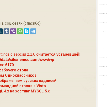
 в соц.сетях (спасибо)
ttings с версии 2.1.0
считается устаревшей
!
/data/site/nemcd.com/www/wp-
ine
6170
рабочего стола
ом Одноклассников
ображением русских надписей
омандной строки в Vista
L 4.x на хостинг MYSQL 5.x