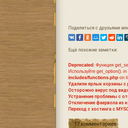
Поделиться с друзьями или
Ещё похожие заметки:
Deprecated
: Функция get_se
Используйте get_option(). in
includes/functions.php
on l
Удалили ярлык корзины с 
Осторожно вирус под вид
Устранение проблемы с от
Отключение фаервола из к
Переход с хостинга c MYSQ
17 комментариев