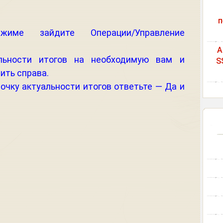
п
име зайдите Операции/Управление
A
альности итогов на необходимую вам и
S
ить справа.
очку актуальности итогов ответьте — Да и