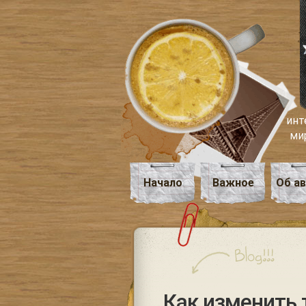
инт
ми
Начало
Важное
Об а
Как изменить 