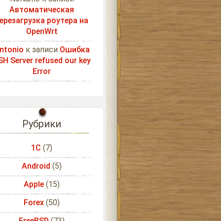
Автоматическая
ерезагрузка роутера на
OpenWrt
ntonio
к записи
Ошибка
SH Server refused our key
Error
Рубрики
1С
(7)
Android
(5)
Apple
(15)
Forex
(50)
FreeBSD
(73)