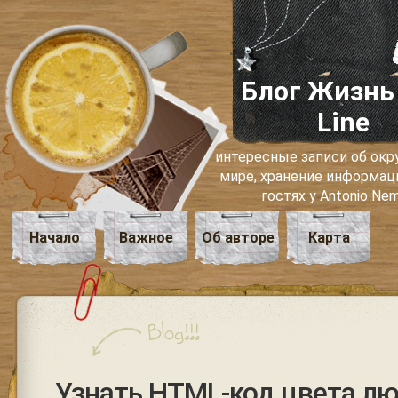
Блог Жизнь
Line
интересные записи об о
мире, хранение информаци
гостях у Antonio Ne
Начало
Важное
Об авторе
Карта
Узнать HTML-код цвета лю