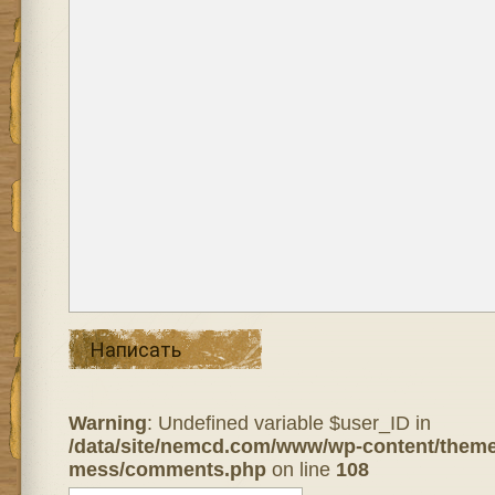
Написать
Warning
: Undefined variable $user_ID in
/data/site/nemcd.com/www/wp-content/theme
mess/comments.php
on line
108