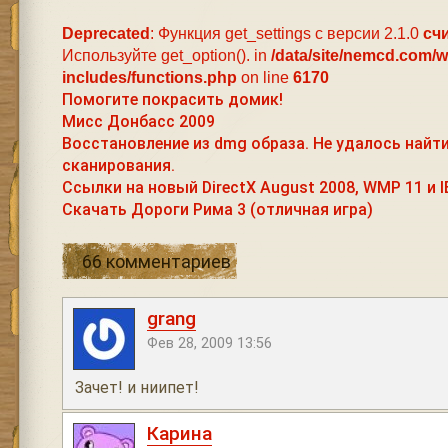
Deprecated
: Функция get_settings с версии 2.1.0
сч
Используйте get_option(). in
/data/site/nemcd.com/
includes/functions.php
on line
6170
Помогите покрасить домик!
Мисс Донбасс 2009
Восстановление из dmg образа. Не удалось най
сканирования.
Ссылки на новый DirectX August 2008, WMP 11 и I
Скачать Дороги Рима 3 (отличная игра)
66 комментариев
grang
Фев 28, 2009 13:56
Зачет! и ниипет!
Карина