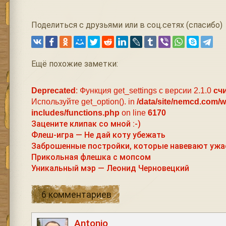
Поделиться с друзьями или в соц.сетях (спасибо)
Ещё похожие заметки:
Deprecated
: Функция get_settings с версии 2.1.0
сч
Используйте get_option(). in
/data/site/nemcd.com/
includes/functions.php
on line
6170
Зацените клипак со мной :-)
Флеш-игра — Не дай коту убежать
Заброшенные постройки, которые навевают ужас 
Прикольная флешка с мопсом
Уникальный мэр — Леонид Черновецкий
6 комментариев
Antonio