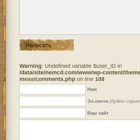
Написать
Warning
: Undefined variable $user_ID in
/data/site/nemcd.com/www/wp-content/theme
mess/comments.php
on line
108
Имя
Эл.почта
(будет скрыт
Ваш сайт