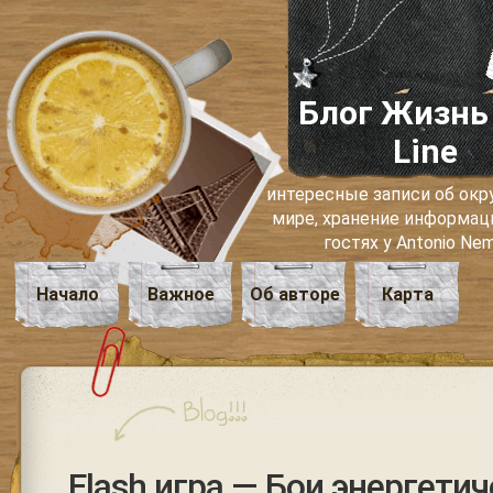
Блог Жизнь
Line
интересные записи об о
мире, хранение информаци
гостях у Antonio Ne
Начало
Важное
Об авторе
Карта
Flash игра — Бои энергети