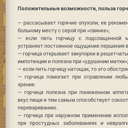
Положительные возможности, польза горч
— рассасывает горячие опухоли, ее реком
больному месту с серой при «свинке»;
— если пить горчицу с подслащенной 
устраняет постоянное ощущение першения в 
— горчица открывает закупорки в решетчаты
импотенции и полезна при «удушении матки»
— если пить горчицу натощак, то это обостр
— горчица помогает при отравлении люб
зрение.
— горчица полезна при пониженном аппети
вкус пищи и тем самым способствует сокоо
перевариванию.
— горчица при наружном применении испол
при простудных заболеваниях и невралг