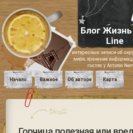
Блог Жизнь
Line
интересные записи об о
мире, хранение информаци
гостях у Antonio Ne
Начало
Важное
Об авторе
Карта
Горчица полезная или вре