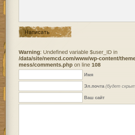
Написать
Warning
: Undefined variable $user_ID in
/data/site/nemcd.com/www/wp-content/theme
mess/comments.php
on line
108
Имя
Эл.почта
(будет скрыт
Ваш сайт