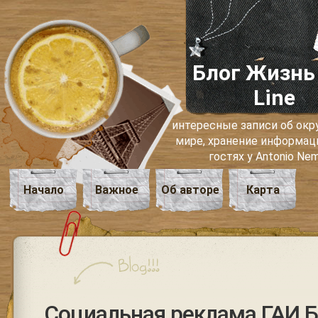
Блог Жизнь
Line
интересные записи об о
мире, хранение информаци
гостях у Antonio Ne
Начало
Важное
Об авторе
Карта
Социальная реклама ГАИ Б