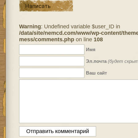
Написать
Warning
: Undefined variable $user_ID in
/data/site/nemcd.com/www/wp-content/theme
mess/comments.php
on line
108
Имя
Эл.почта
(будет скрыт
Ваш сайт