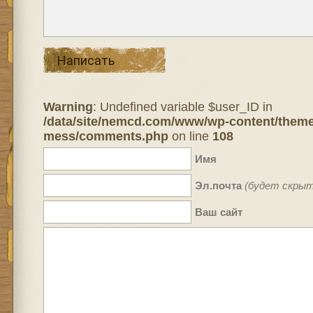
Написать
Warning
: Undefined variable $user_ID in
/data/site/nemcd.com/www/wp-content/theme
mess/comments.php
on line
108
Имя
Эл.почта
(будет скрыт
Ваш сайт