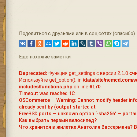
Поделиться с друзьями или в соц.сетях (спасибо)
Ещё похожие заметки:
Deprecated
: Функция get_settings с версии 2.1.0
сч
Используйте get_option(). in
/data/site/nemcd.com/
includes/functions.php
on line
6170
Timeout was reached 1С
OSCommerce — Warning: Cannot modify header inf
already sent by (output started at
FreeBSD ports — unknown option ‘-sha256’ — portau
Как выбрать первый велосипед?
Что хранится в жилетке Анатолия Вассермана? В