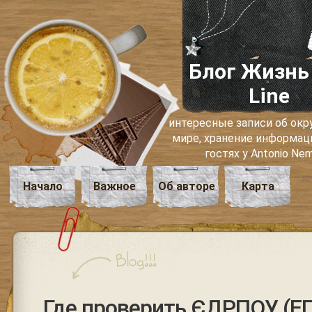
Блог Жизнь
Line
интересные записи об о
мире, хранение информаци
гостях у Antonio Ne
Начало
Важное
Об авторе
Карта
Где проверить ЄДРПОУ (Е