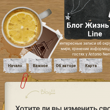
Блог Жизнь
Line
интересные записи об о
мире, хранение информаци
гостях у Antonio Ne
Начало
Важное
Об авторе
Карта
Хотите ли вы изменить св