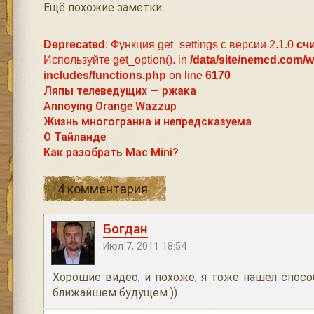
Ещё похожие заметки:
Deprecated
: Функция get_settings с версии 2.1.0
сч
Используйте get_option(). in
/data/site/nemcd.com/
includes/functions.php
on line
6170
Ляпы телеведущих — ржака
Annoying Orange Wazzup
Жизнь многогранна и непредсказуема
О Тайланде
Как разобрать Mac Mini?
4 комментария
Богдан
Июл 7, 2011 18:54
Хорошие видео, и похоже, я тоже нашел способ
ближайшем будущем ))