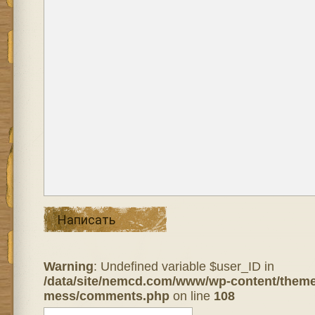
Написать
Warning
: Undefined variable $user_ID in
/data/site/nemcd.com/www/wp-content/theme
mess/comments.php
on line
108