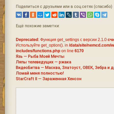
Поделиться с друзьями или в соц.сетях (спасибо)
Ещё похожие заметки:
Deprecated
: Функция get_settings с версии 2.1.0
сч
Используйте get_option(). in
/data/site/nemcd.com/
includes/functions.php
on line
6170
Язь — Рыба Моей Мечты
Ляпы телеведущих — ржака
ВидеоБитва — Масква, Златоуст, ОВЕК, Зебра и д
Ломай меня полностью!
StarCraft II — Зараженная Хенсон