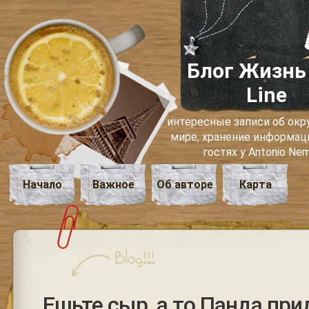
Блог Жизнь
Line
интересные записи об о
мире, хранение информаци
гостях у Antonio Ne
Начало
Важное
Об авторе
Карта
Ешьте сыр, а то Панда при