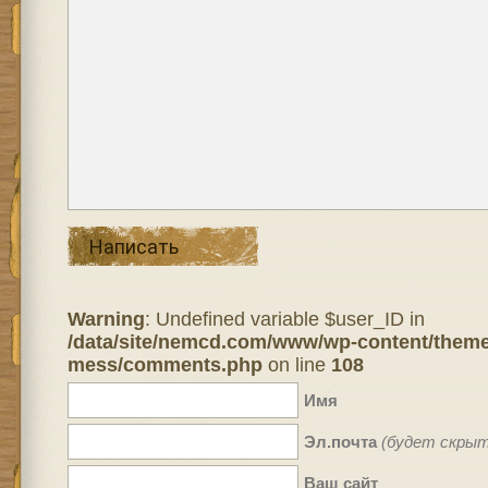
Написать
Warning
: Undefined variable $user_ID in
/data/site/nemcd.com/www/wp-content/theme
mess/comments.php
on line
108
Имя
Эл.почта
(будет скрыт
Ваш сайт