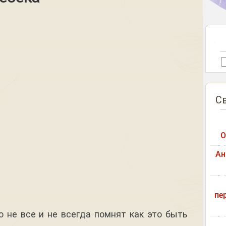
С
О
Ан
пе
 не все и не всегда помнят как это быть