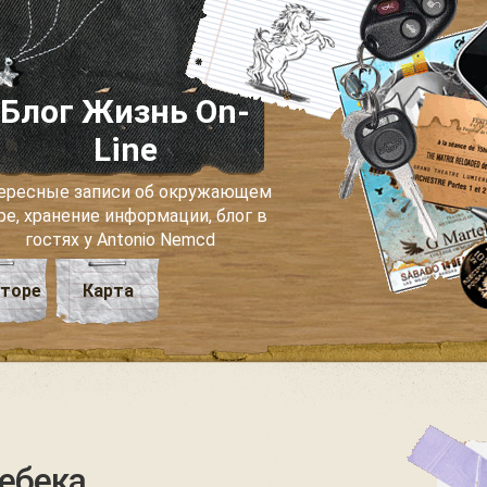
Блог Жизнь On-
Line
ересные записи об окружающем
ре, хранение информации, блог в
гостях у Antonio Nemcd
вторе
Карта
ебека