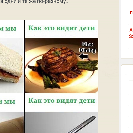
 одни и те же по-разному..
п
A
S