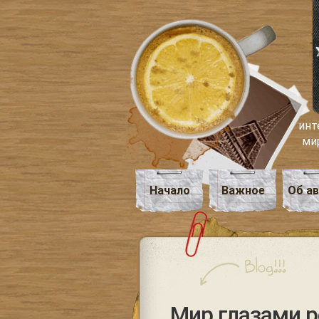
инт
ми
Начало
Важное
Об а
Мир глазами р