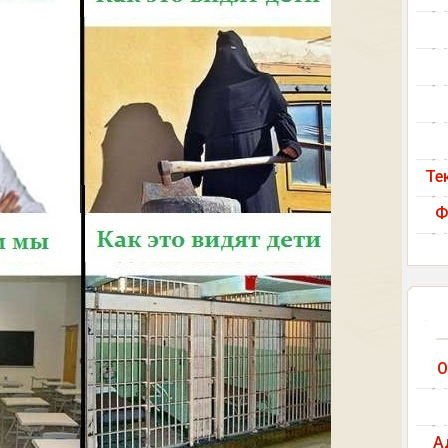
Те
Ф
О
А