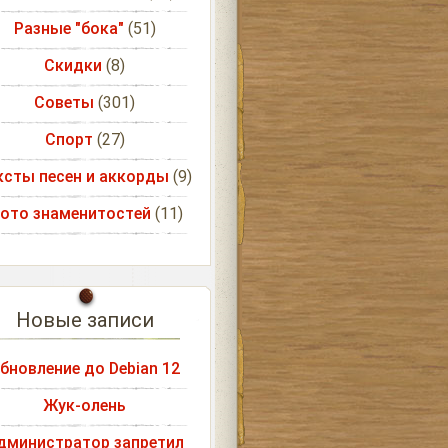
Разные "бока"
(51)
Скидки
(8)
Советы
(301)
Спорт
(27)
ксты песен и аккорды
(9)
ото знаменитостей
(11)
Новые записи
бновление до Debian 12
Жук-олень
дминистратор запретил