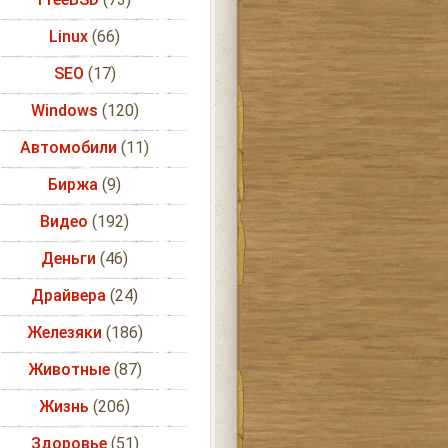
Linux
(66)
SEO
(17)
Windows
(120)
Автомобили
(11)
Биржа
(9)
Видео
(192)
Деньги
(46)
Драйвера
(24)
Железяки
(186)
Животные
(87)
Жизнь
(206)
Здоровье
(51)