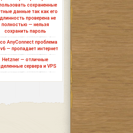
пользовать сохраненные
етные данные так как его
длинность проверена не
полностью — нельзя
сохранить пароль
sco AnyConnect проблема
Pv6 — пропадает интернет
Hetzner — отличные
деленные сервера и VPS