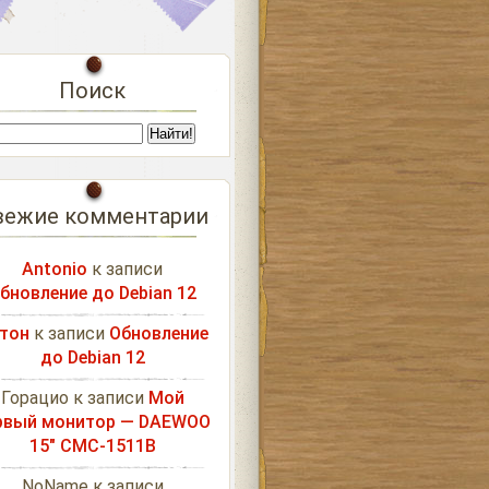
Поиск
вежие комментарии
Antonio
к записи
бновление до Debian 12
тон
к записи
Обновление
до Debian 12
Горацио
к записи
Мой
рвый монитор — DAEWOO
15″ CMC-1511B
NoName
к записи