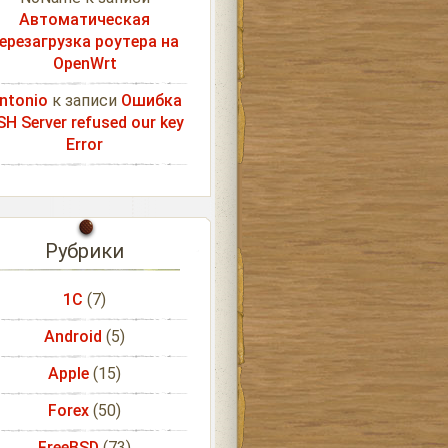
Автоматическая
ерезагрузка роутера на
OpenWrt
ntonio
к записи
Ошибка
SH Server refused our key
Error
Рубрики
1С
(7)
Android
(5)
Apple
(15)
Forex
(50)
FreeBSD
(73)