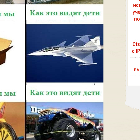
ис
уч
по
Ci
с I
вы