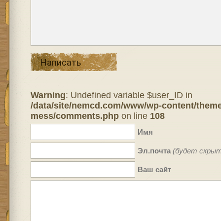
Написать
Warning
: Undefined variable $user_ID in
/data/site/nemcd.com/www/wp-content/theme
mess/comments.php
on line
108
Имя
Эл.почта
(будет скрыт
Ваш сайт