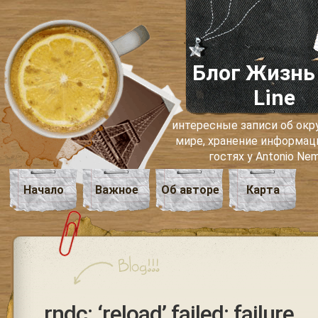
Блог Жизнь
Line
интересные записи об о
мире, хранение информаци
гостях у Antonio Ne
Начало
Важное
Об авторе
Карта
rndc: ‘reload’ failed: failure