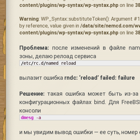
content/plugins/wp-syntax/wp-syntax.php
on line
3
Warning
: WP_Syntax::substituteToken(): Argument #
by reference, value given in
/data/site/nemcd.com/w
content/plugins/wp-syntax/wp-syntax.php
on line
3
Проблема:
после изменений в файле name
зоны, делаю релоад сервиса
/
etc
/
rc.d
/
named reload
вылазит ошибка
rndc: ‘reload’ failed: failure
Решение:
такая ошибка может быть из-за
конфигурационных файлах bind. Для FreeB
консоли
dmesg
-a
и мы увидим вывод ошибки — ее суть, номер 