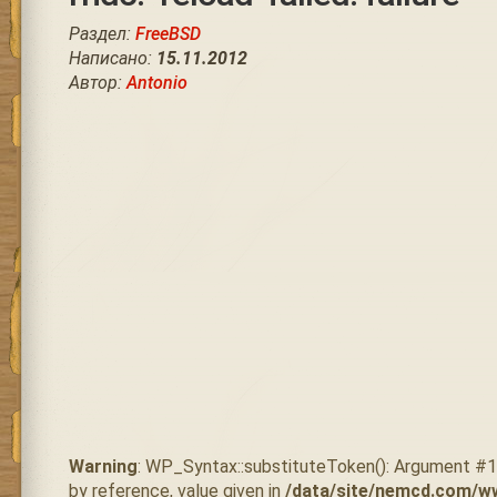
Раздел:
FreeBSD
Написано:
15.11.2012
Автор:
Antonio
Warning
: WP_Syntax::substituteToken(): Argument #
by reference, value given in
/data/site/nemcd.com/w