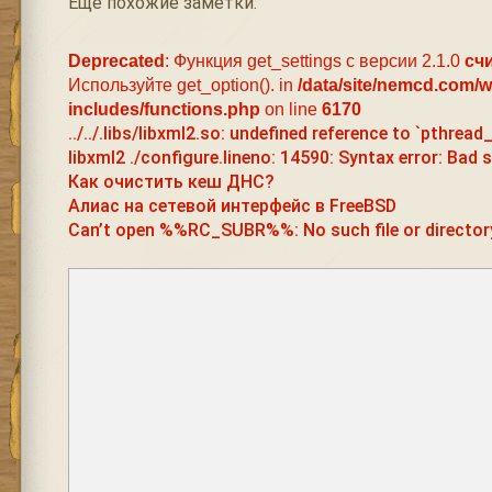
Ещё похожие заметки:
Deprecated
: Функция get_settings с версии 2.1.0
сч
Используйте get_option(). in
/data/site/nemcd.com/
includes/functions.php
on line
6170
../../.libs/libxml2.so: undefined reference to `pthrea
libxml2 ./configure.lineno: 14590: Syntax error: Bad
Как очистить кеш ДНС?
Алиас на сетевой интерфейс в FreeBSD
Can’t open %%RC_SUBR%%: No such file or director