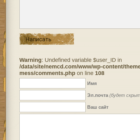
Написать
Warning
: Undefined variable $user_ID in
/data/site/nemcd.com/www/wp-content/theme
mess/comments.php
on line
108
Имя
Эл.почта
(будет скрыт
Ваш сайт