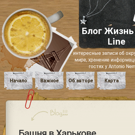
Блог Жизнь
Line
интересные записи об о
мире, хранение информаци
гостях у Antonio Ne
Начало
Важное
Об авторе
Карта
Башня в Харькове