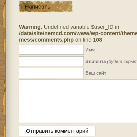
Написать
Warning
: Undefined variable $user_ID in
/data/site/nemcd.com/www/wp-content/theme
mess/comments.php
on line
108
Имя
Эл.почта
(будет скрыт
Ваш сайт