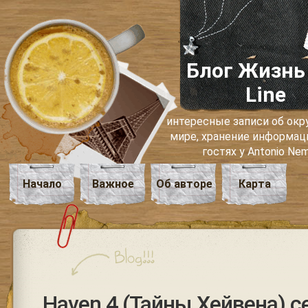
Блог Жизнь
Line
интересные записи об о
мире, хранение информаци
гостях у Antonio Ne
Начало
Важное
Об авторе
Карта
Haven 4 (Тайны Хейвена) с