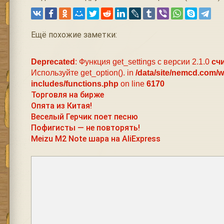
Ещё похожие заметки:
Deprecated
: Функция get_settings с версии 2.1.0
сч
Используйте get_option(). in
/data/site/nemcd.com/
includes/functions.php
on line
6170
Торговля на бирже
Опята из Китая!
Веселый Герчик поет песню
Пофигисты — не повторять!
Meizu M2 Note шара на AliExpress