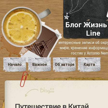
Блог Жизнь
Line
интересные записи об о
мире, хранение информаци
гостях у Antonio Ne
Начало
Важное
Об авторе
Карта
Путешествие в Китай