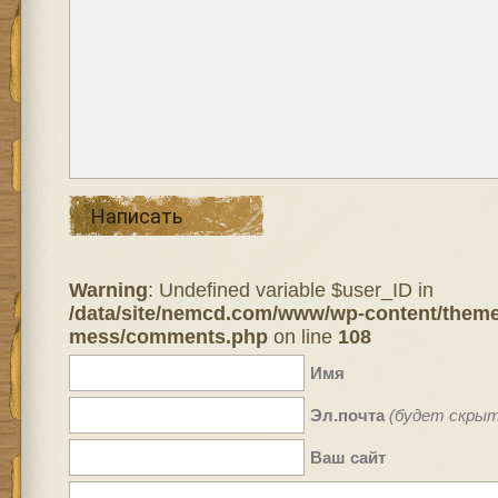
Написать
Warning
: Undefined variable $user_ID in
/data/site/nemcd.com/www/wp-content/theme
mess/comments.php
on line
108
Имя
Эл.почта
(будет скрыт
Ваш сайт