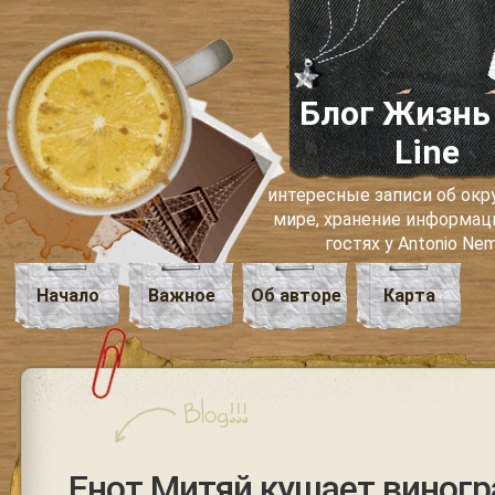
Блог Жизнь
Line
интересные записи об о
мире, хранение информаци
гостях у Antonio Ne
Начало
Важное
Об авторе
Карта
Енот Митяй кушает виногр