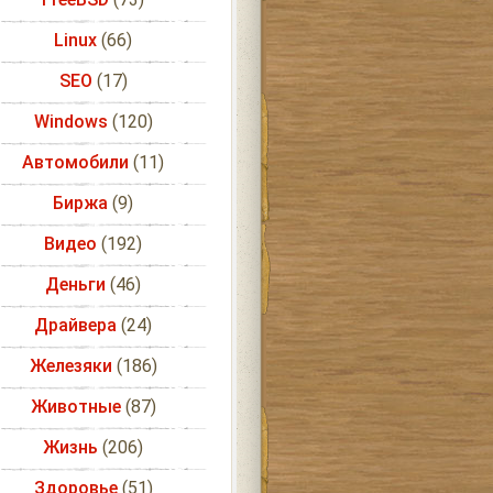
Linux
(66)
SEO
(17)
Windows
(120)
Автомобили
(11)
Биржа
(9)
Видео
(192)
Деньги
(46)
Драйвера
(24)
Железяки
(186)
Животные
(87)
Жизнь
(206)
Здоровье
(51)