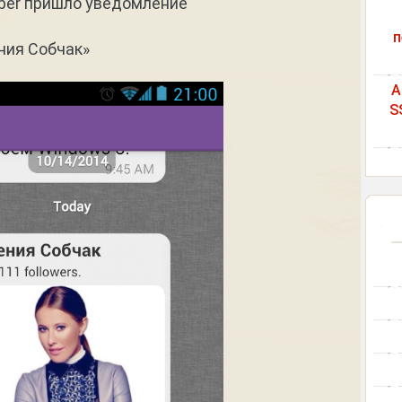
iber пришло уведомление
п
ения Собчак»
A
S