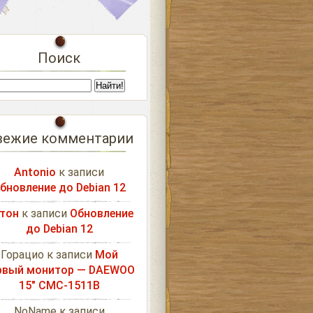
Поиск
вежие комментарии
Antonio
к записи
бновление до Debian 12
тон
к записи
Обновление
до Debian 12
Горацио
к записи
Мой
рвый монитор — DAEWOO
15″ CMC-1511B
NoName
к записи