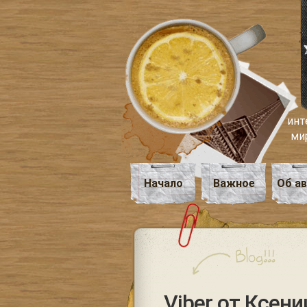
инт
ми
Начало
Важное
Об а
Viber от Ксени