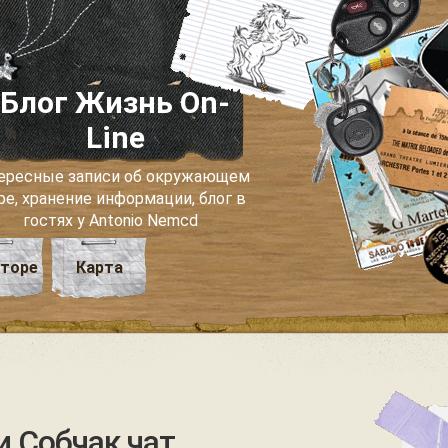
Блог Жизнь On-
Line
ересные записи об окружающем
ре, хранение информации, блог в
гостях у Antonio Nemcd
вторе
Карта
и Собчак чат