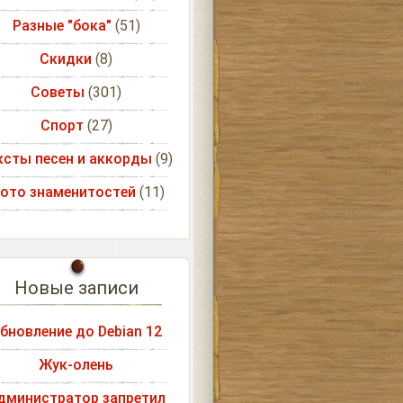
Разные "бока"
(51)
Скидки
(8)
Советы
(301)
Спорт
(27)
ксты песен и аккорды
(9)
ото знаменитостей
(11)
Новые записи
бновление до Debian 12
Жук-олень
дминистратор запретил