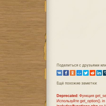
Поделиться с друзьями или
Ещё похожие заметки:
Deprecated
: Функция get_se
Используйте get_option(). in