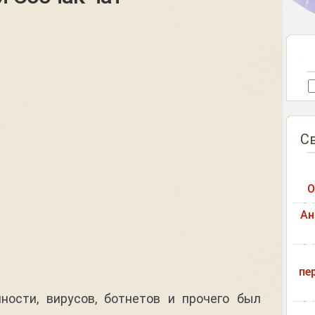
С
О
Ан
пе
ности, вирусов, ботнетов и прочего был