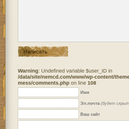
Написать
Warning
: Undefined variable $user_ID in
/data/site/nemcd.com/www/wp-content/theme
mess/comments.php
on line
108
Имя
Эл.почта
(будет скрыт
Ваш сайт