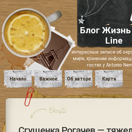
Блог Жизнь
Line
интересные записи об о
мире, хранение информаци
гостях у Antonio Ne
Начало
Важное
Об авторе
Карта
Сгущенка Рогачев — тяже