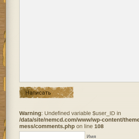
Написать
Warning
: Undefined variable $user_ID in
/data/site/nemcd.com/www/wp-content/theme
mess/comments.php
on line
108
Имя