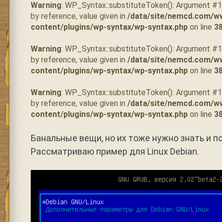
Warning
: WP_Syntax::substituteToken(): Argument #
by reference, value given in
/data/site/nemcd.com/w
content/plugins/wp-syntax/wp-syntax.php
on line
3
Warning
: WP_Syntax::substituteToken(): Argument #
by reference, value given in
/data/site/nemcd.com/w
content/plugins/wp-syntax/wp-syntax.php
on line
3
Warning
: WP_Syntax::substituteToken(): Argument #
by reference, value given in
/data/site/nemcd.com/w
content/plugins/wp-syntax/wp-syntax.php
on line
3
Банальные вещи, но их тоже нужно знать и п
Рассматриваю пример для Linux Debian.