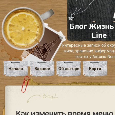
Блог Жизнь
Line
интересные записи об о
мире, хранение информаци
гостях у Antonio Ne
Начало
Важное
Об авторе
Карта
Как изменить время меню 