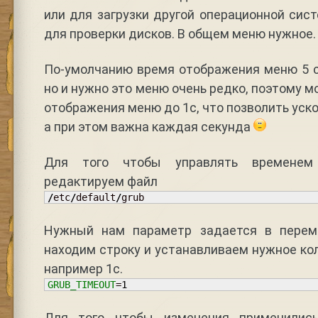
или для загрузки другой операционной сис
для проверки дисков. В общем меню нужное.
По-умолчанию время отображения меню 5 с
но и нужно это меню очень редко, поэтому 
отображения меню до 1с, что позволить уско
а при этом важна каждая секунда
Для того чтобы управлять временем
редактируем файл
/
etc
/
default
/
grub
Нужный нам параметр задается в перем
находим строку и устанавливаем нужное ко
например 1с.
GRUB_TIMEOUT
=
1
Для того чтобы изменения применилис