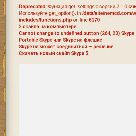
Deprecated
: Функция get_settings с версии 2.1.0
сч
Используйте get_option(). in
/data/site/nemcd.com/
includes/functions.php
on line
6170
2 скайпа на компьютере
Cannot change to undefined button (264, 23) Skyp
Portable Skype или Skype на флешке
Skype не может соединиться — решение
Скачать новый скайп Skype 5