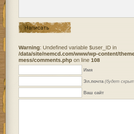
Написать
Warning
: Undefined variable $user_ID in
/data/site/nemcd.com/www/wp-content/theme
mess/comments.php
on line
108
Имя
Эл.почта
(будет скрыт
Ваш сайт