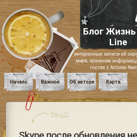
Блог Жизнь
Line
интересные записи об о
мире, хранение информаци
гостях у Antonio Ne
Начало
Важное
Об авторе
Карта
Skype после обновления н