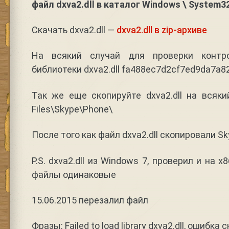
файл dxva2.dll в каталог Windows \ System3
Скачать dxva2.dll —
dxva2.dll в zip-архиве
На всякий случай для проверки контр
библиотеки dxva2.dll fa488ec7d2cf7ed9da7a
Так же еще скопируйте dxva2.dll на всяки
Files\Skype\Phone\
После того как файл dxva2.dll скопировали S
P.S. dxva2.dll из Windows 7, проверил и на 
файлы одинаковые
15.06.2015 перезалил файл
Фразы: Failed to load library dxva2.dll, ошибк