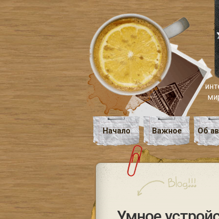
инт
ми
Начало
Важное
Об а
Умное устройс