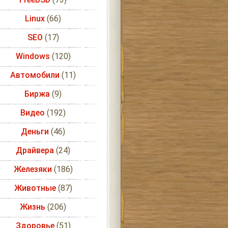
Linux
(66)
SEO
(17)
Windows
(120)
Автомобили
(11)
Биржа
(9)
Видео
(192)
Деньги
(46)
Драйвера
(24)
Железяки
(186)
Животные
(87)
Жизнь
(206)
Здоровье
(51)