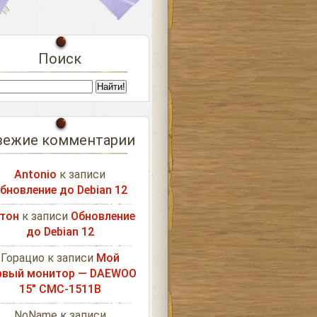
Поиск
вежие комментарии
Antonio
к записи
бновление до Debian 12
тон
к записи
Обновление
до Debian 12
Горацио
к записи
Мой
рвый монитор — DAEWOO
15″ CMC-1511B
NoName
к записи