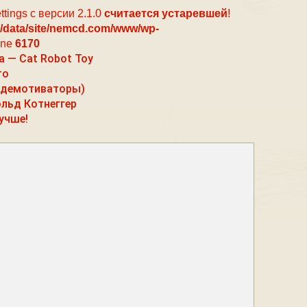
ttings с версии 2.1.0
считается устаревшей
!
/data/site/nemcd.com/www/wp-
ine
6170
а — Cat Robot Toy
то
(демотиваторы)
льд Котнеггер
учше!