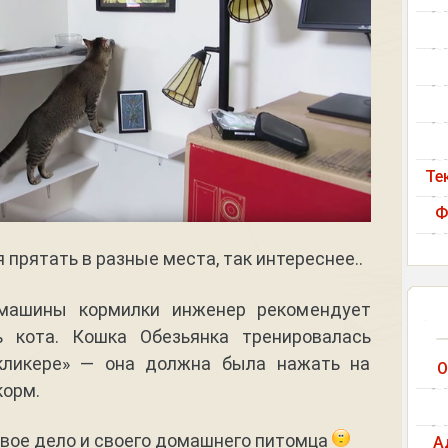
Те
Ф
прятать в разные места, так интереснее..
-машины кормилки инженер рекомендует
ь кота. Кошка Обезьянка тренировалась
кликере» — она должна была нажать на
О
корм.
свое дело и своего домашнего питомца
А