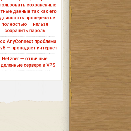
пользовать сохраненные
етные данные так как его
длинность проверена не
полностью — нельзя
сохранить пароль
sco AnyConnect проблема
Pv6 — пропадает интернет
Hetzner — отличные
деленные сервера и VPS