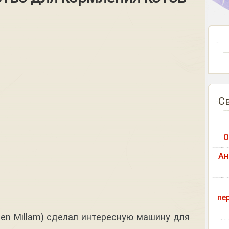
С
О
Ан
пе
en Millam) сделал интересную машину для