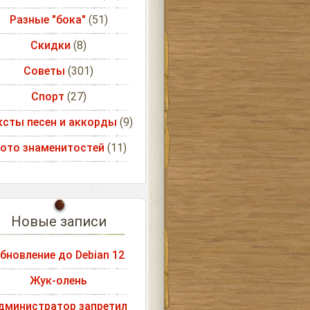
Разные "бока"
(51)
Скидки
(8)
Советы
(301)
Спорт
(27)
ксты песен и аккорды
(9)
ото знаменитостей
(11)
Новые записи
бновление до Debian 12
Жук-олень
дминистратор запретил