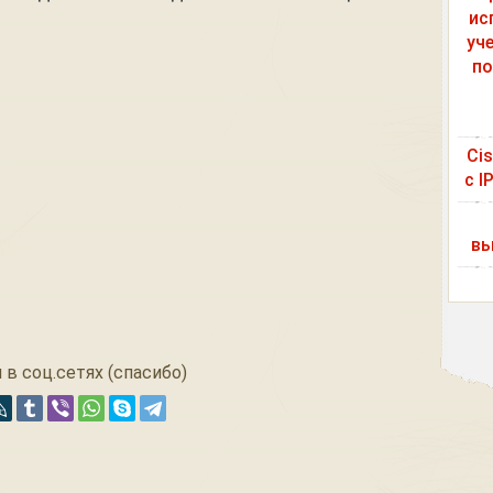
ис
уч
по
Ci
с I
вы
 в соц.сетях (спасибо)