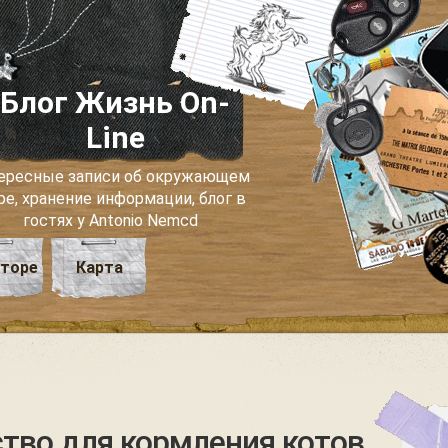
Блог Жизнь On-
Line
ересные записи об окружающем
ре, хранение информации, блог в
гостях у Antonio Nemcd
вторе
Карта
тво для кормления котов