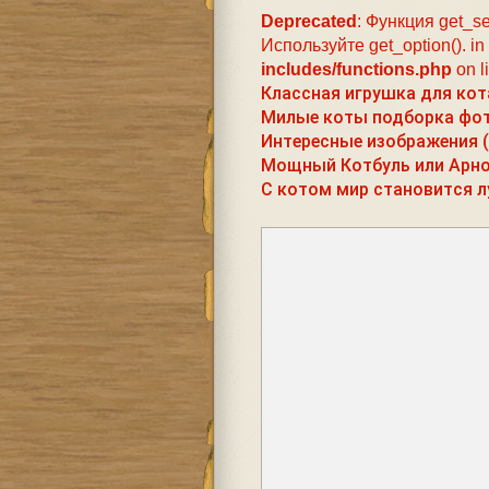
Deprecated
: Функция get_se
Используйте get_option(). in
includes/functions.php
on l
Классная игрушка для кот
Милые коты подборка фо
Интересные изображения 
Мощный Котбуль или Арно
С котом мир становится л