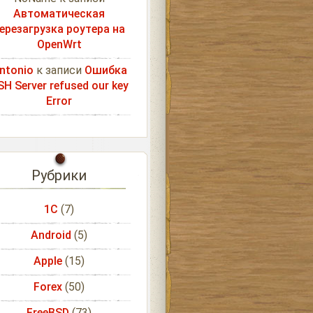
Автоматическая
ерезагрузка роутера на
OpenWrt
ntonio
к записи
Ошибка
SH Server refused our key
Error
Рубрики
1С
(7)
Android
(5)
Apple
(15)
Forex
(50)
FreeBSD
(73)