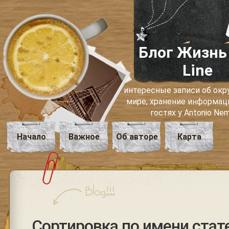
Блог Жизнь
Line
интересные записи об о
мире, хранение информаци
гостях у Antonio Ne
Начало
Важное
Об авторе
Карта
Сортировка по имени стат