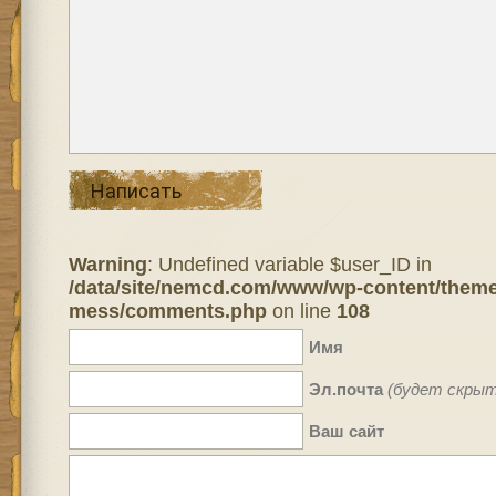
Написать
Warning
: Undefined variable $user_ID in
/data/site/nemcd.com/www/wp-content/theme
mess/comments.php
on line
108
Имя
Эл.почта
(будет скрыт
Ваш сайт