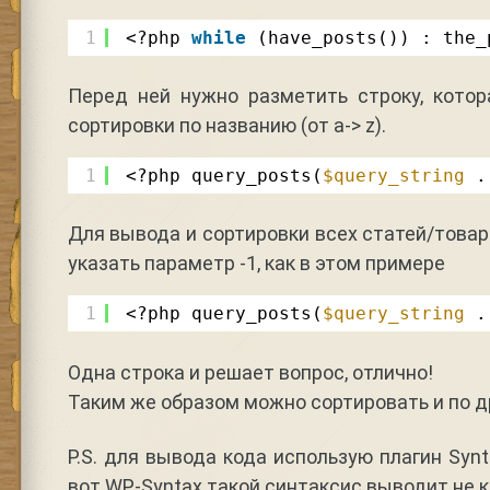
1
<?php 
while
(have_posts()) : the_
Перед ней нужно разметить строку, кото
сортировки по названию (от a-> z).
1
<?php query_posts(
$query_string
.
Для вывода и сортировки всех статей/товар
указать параметр -1, как в этом примере
1
<?php query_posts(
$query_string
.
Одна строка и решает вопрос, отлично!
Таким же образом можно сортировать и по 
P.S. для вывода кода использую плагин Synta
вот WP-Syntax такой синтаксис выводит не к