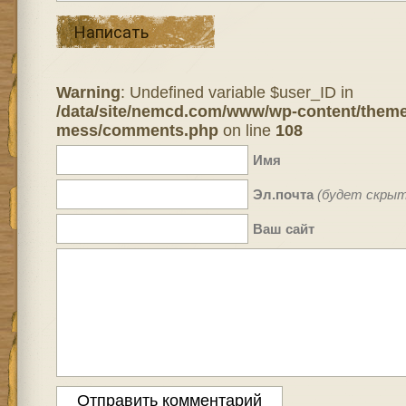
Написать
Warning
: Undefined variable $user_ID in
/data/site/nemcd.com/www/wp-content/theme
mess/comments.php
on line
108
Имя
Эл.почта
(будет скрыт
Ваш сайт