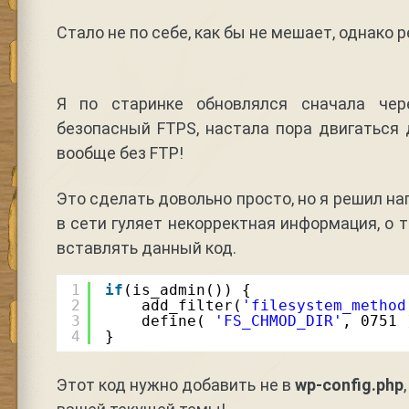
Стало не по себе, как бы не мешает, однако 
Я по старинке обновлялся сначала чер
безопасный FTPS, настала пора двигаться
вообще без FTP!
Это сделать довольно просто, но я решил нап
в сети гуляет некорректная информация, о 
вставлять данный код.
1
if
(is_admin()) {
2
add_filter(
'filesystem_method
3
define( 
'FS_CHMOD_DIR'
, 0751 
4
}
Этот код нужно добавить не в
wp-config.php