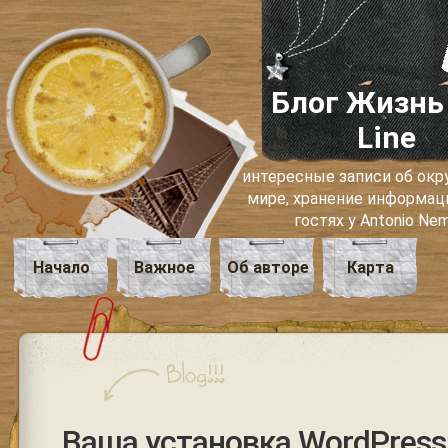
Блог Жизнь
Line
интересные записи об о
мире, хранение информаци
гостях у Antonio Ne
Начало
Важное
Об авторе
Карта
Ваша установка WordPress