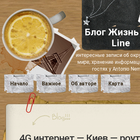
Блог Жизнь
Line
интересные записи об о
мире, хранение информаци
гостях у Antonio Ne
Начало
Важное
Об авторе
Карта
4G интернет — Киев — роу