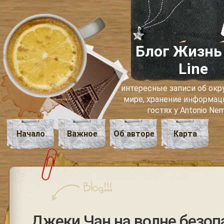
Блог Жизнь
Line
интересные записи об о
мире, хранение информаци
гостях у Antonio Ne
Начало
Важное
Об авторе
Карта
Джеки Чан на волне безоп