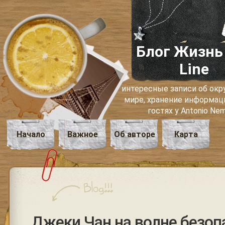
Блог Жизнь
Line
интересные записи об о
мире, хранение информаци
гостях у Antonio Ne
Начало
Важное
Об авторе
Карта
Джеки Чан на волне безоп