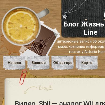
Блог Жизнь
Line
интересные записи об о
мире, хранение информаци
гостях у Antonio Ne
Начало
Важное
Об авторе
Карта
Видео. Shii — аналог Wii дл