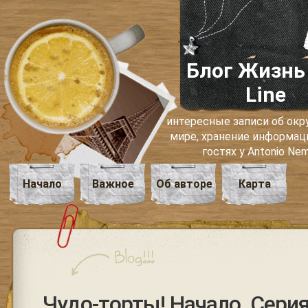
Блог Жизнь
Line
интересные записи об о
мире, хранение информаци
гостях у Antonio Ne
Начало
Важное
Об авторе
Карта
Чудо-торты! Начало. Сери