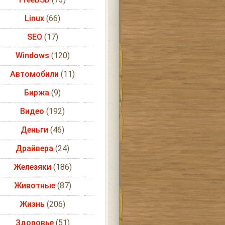
Linux
(66)
SEO
(17)
Windows
(120)
Автомобили
(11)
Биржа
(9)
Видео
(192)
Деньги
(46)
Драйвера
(24)
Железяки
(186)
Животные
(87)
Жизнь
(206)
Здоровье
(51)