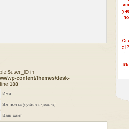
ис
уч
по
Ci
с I
вы
ble $user_ID in
ww/wp-content/themes/desk-
line
108
Имя
Эл.почта
(будет скрыта)
Ваш сайт