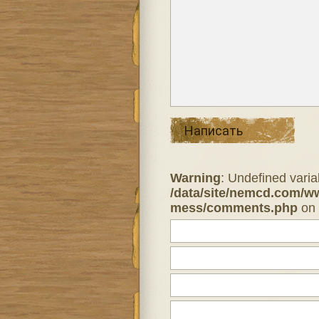
Написать
Warning
: Undefined varia
/data/site/nemcd.com/w
mess/comments.php
on 