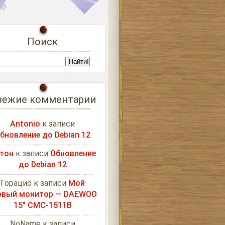
Поиск
вежие комментарии
Antonio
к записи
бновление до Debian 12
тон
к записи
Обновление
до Debian 12
Горацио
к записи
Мой
рвый монитор — DAEWOO
15″ CMC-1511B
NoName
к записи