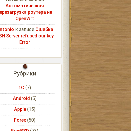
Автоматическая
ерезагрузка роутера на
OpenWrt
ntonio
к записи
Ошибка
SH Server refused our key
Error
Рубрики
1С
(7)
Android
(5)
Apple
(15)
Forex
(50)
FreeBSD
(73)