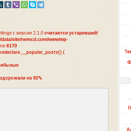
ttings с версии 2.1.0
считается устаревшей
!
/data/site/nemcd.com/www/wp-
ine
6170
Те
redeclare __popular_posts() (
Ф
прибылью
подорожали на 80%
О
А