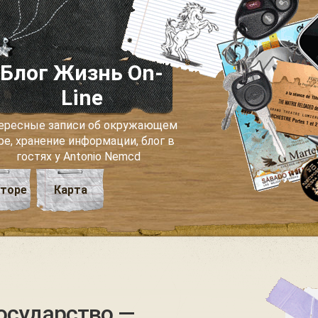
Блог Жизнь On-
Line
ересные записи об окружающем
ре, хранение информации, блог в
гостях у Antonio Nemcd
вторе
Карта
осударство —