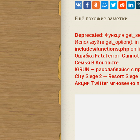
Ещё похожие заметки:
Deprecated
: Функция get_se
Используйте get_option(). in
includes/functions.php
on l
Ошибка Fatal error: Cannot 
Семья В Контакте
IGRUN — расслабляйся с 
City Siege 2 — Resort Siege
Акции Twitter мгновенно 