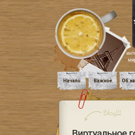
инт
ми
Начало
Важное
Об а
Виртуальное г