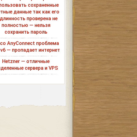
пользовать сохраненные
етные данные так как его
длинность проверена не
полностью — нельзя
сохранить пароль
sco AnyConnect проблема
Pv6 — пропадает интернет
Hetzner — отличные
деленные сервера и VPS