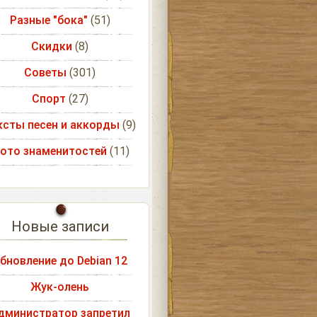
Разные "бока"
(51)
Скидки
(8)
Советы
(301)
Спорт
(27)
ксты песен и аккорды
(9)
ото знаменитостей
(11)
Новые записи
бновление до Debian 12
Жук-олень
дминистратор запретил