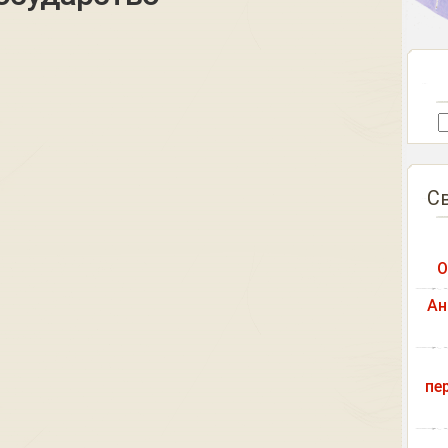
С
О
Ан
пе