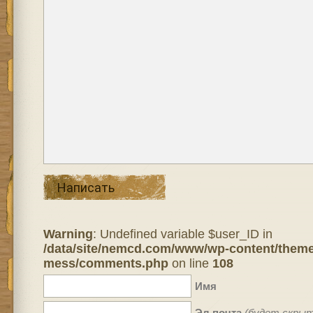
Написать
Warning
: Undefined variable $user_ID in
/data/site/nemcd.com/www/wp-content/theme
mess/comments.php
on line
108
Имя
Эл.почта
(будет скрыт