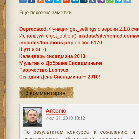
Ещё похожие заметки:
Deprecated
: Функция get_settings с версии 2.1.0
сч
Используйте get_option(). in
/data/site/nemcd.com/
includes/functions.php
on line
6170
Шутники :-)
Календарь сисадмина 2013
Мультик о Добрыне Сисадминыче
Творчество Lushsux
Сегодня День Сисадмина — 2010!
3 комментария
Antonio
Июл 31, 2010 13:12
По результатам конкурса, к сожалению, я
счастливчиков обладателей подарков, н