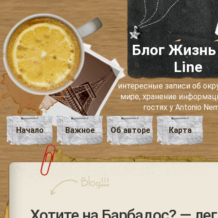
Блог Жизнь
Line
интересные записи об о
мире, хранение информаци
гостях у Antonio Ne
Начало
Важное
Об авторе
Карта
Хотите на Барбадос? — лег