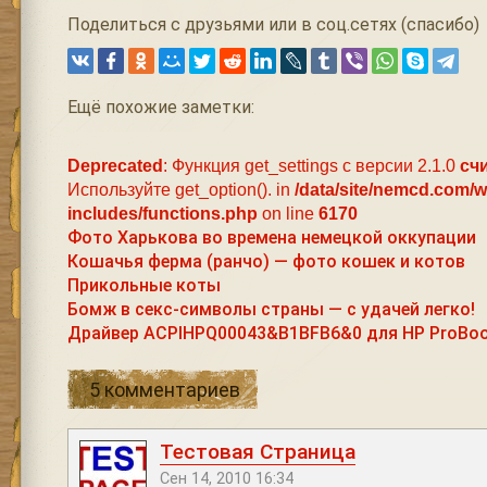
Поделиться с друзьями или в соц.сетях (спасибо)
Ещё похожие заметки:
Deprecated
: Функция get_settings с версии 2.1.0
сч
Используйте get_option(). in
/data/site/nemcd.com/
includes/functions.php
on line
6170
Фото Харькова во времена немецкой оккупации
Кошачья ферма (ранчо) — фото кошек и котов
Прикольные коты
Бомж в секс-символы страны — с удачей легко!
Драйвер ACPIHPQ00043&B1BFB6&0 для HP ProBoo
5 комментариев
Тестовая Страница
Сен 14, 2010 16:34