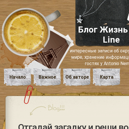
Блог Жизнь
Line
интересные записи об о
мире, хранение информаци
гостях у Antonio Ne
Начало
Важное
Об авторе
Карта
Отгадай загадку и реши воп