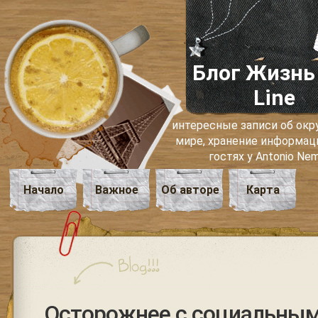
Блог Жизнь
Line
интересные записи об о
мире, хранение информаци
гостях у Antonio Ne
Начало
Важное
Об авторе
Карта
Осторожнее с социальным