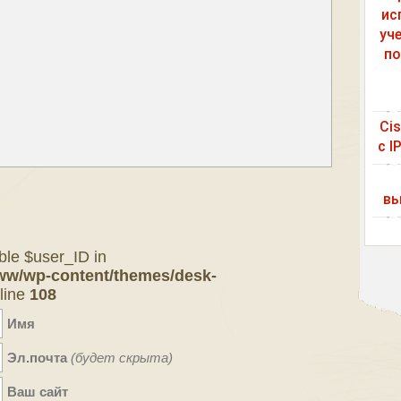
ис
уч
по
Ci
с I
вы
ble $user_ID in
ww/wp-content/themes/desk-
line
108
Имя
Эл.почта
(будет скрыта)
Ваш сайт