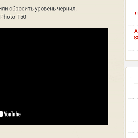
или сбросить уровень чернил,
п
 Photo T50
A
S