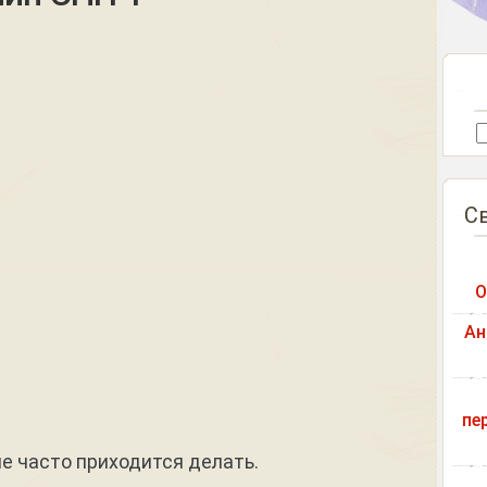
С
О
Ан
пе
 не часто приходится делать.