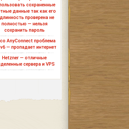
пользовать сохраненные
етные данные так как его
длинность проверена не
полностью — нельзя
сохранить пароль
sco AnyConnect проблема
Pv6 — пропадает интернет
Hetzner — отличные
деленные сервера и VPS