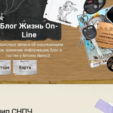
Блог Жизнь On-
Line
ересные записи об окружающем
ре, хранение информации, блог в
гостях у Antonio Nemcd
вторе
Карта
чип СНПЧ