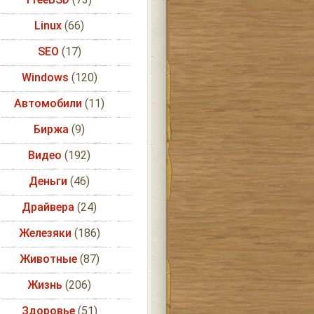
Linux
(66)
SEO
(17)
Windows
(120)
Автомобили
(11)
Биржа
(9)
Видео
(192)
Деньги
(46)
Драйвера
(24)
Железяки
(186)
Животные
(87)
Жизнь
(206)
Здоровье
(51)