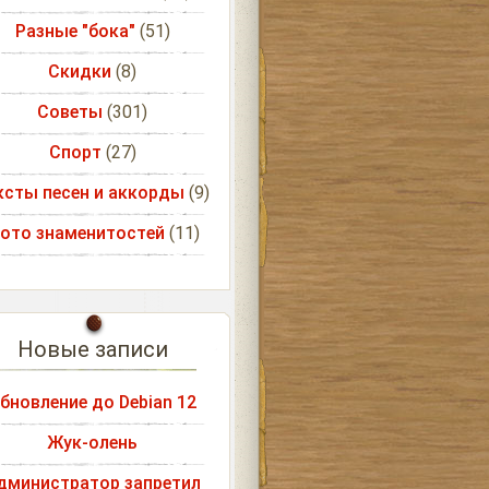
Разные "бока"
(51)
Скидки
(8)
Советы
(301)
Спорт
(27)
ксты песен и аккорды
(9)
ото знаменитостей
(11)
Новые записи
бновление до Debian 12
Жук-олень
дминистратор запретил