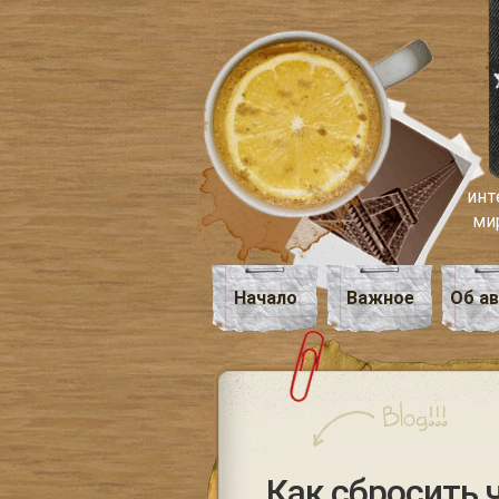
инт
ми
Начало
Важное
Об а
Как сбросить 