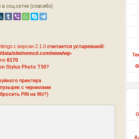
 в соц.сетях (спасибо)
ttings с версии 2.1.0
считается устаревшей
!
/data/site/nemcd.com/www/wp-
Те
ine
6170
Ф
n Stylus Photo T50?
руйного принтера
 пузырек с чернилами
сбросить PIN на Wii?)
О
А