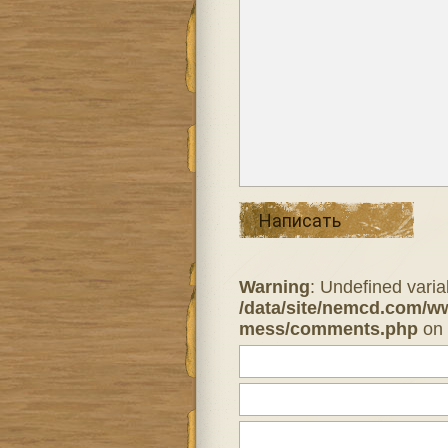
Написать
Warning
: Undefined varia
/data/site/nemcd.com/w
mess/comments.php
on 