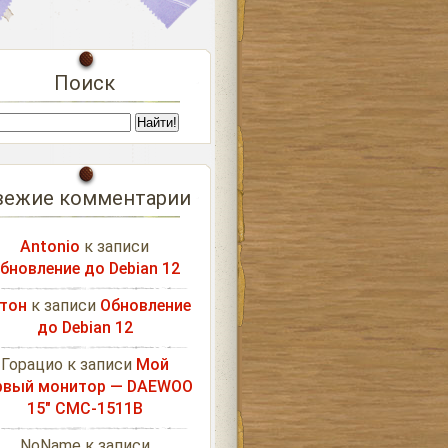
Поиск
вежие комментарии
Antonio
к записи
бновление до Debian 12
тон
к записи
Обновление
до Debian 12
Горацио
к записи
Мой
рвый монитор — DAEWOO
15″ CMC-1511B
NoName
к записи