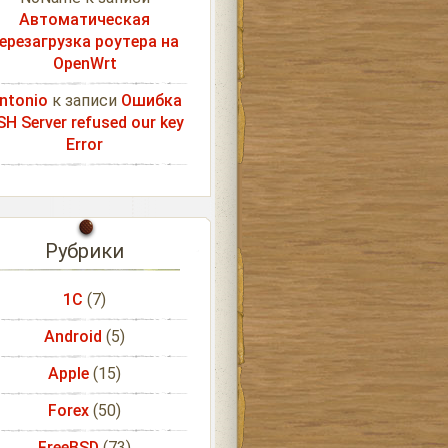
Автоматическая
ерезагрузка роутера на
OpenWrt
ntonio
к записи
Ошибка
SH Server refused our key
Error
Рубрики
1С
(7)
Android
(5)
Apple
(15)
Forex
(50)
FreeBSD
(73)