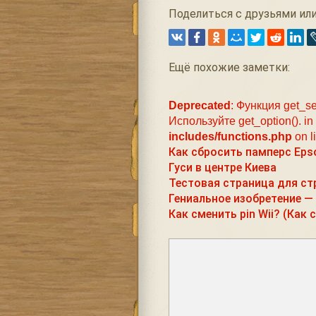
Поделиться с друзьями или
Ещё похожие заметки:
Deprecated
: Функция get_se
Используйте get_option(). in
includes/functions.php
on l
Как сбросить памперс Epso
Гуси в центре Киева
Тестовая страница для ст
Гениальное изобретение —
Как сменить pin Wii? (Как 