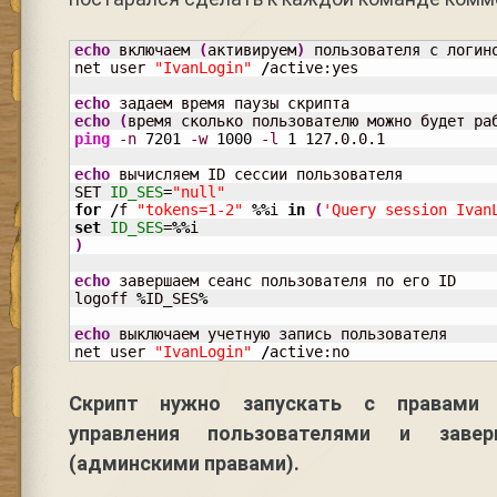
echo
 включаем 
(
активируем
)
 пользователя с логино
net user 
"IvanLogin"
/
active:yes

echo
echo
(
время сколько пользователю можно будет ра
ping
-n
7201
-w
1000
-l
1
 127.0.0.1

echo
 вычисляем ID сессии пользователя

SET 
ID_SES
=
"null"
for
/
f 
"tokens=1-2"
%%
i 
in
(
'Query session Ivan
set
ID_SES
=
%%
)
echo
 завершаем сеанс пользователя по его ID

logoff 
%
ID_SES
%
echo
 выключаем учетную запись пользователя

net user 
"IvanLogin"
/
active:no
Скрипт нужно запускать с правами
управления пользователями и заве
(админскими правами).