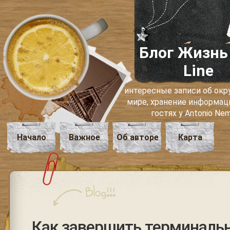
Блог Жизнь
Line
интересные записи об о
мире, хранение информаци
гостях у Antonio Ne
Начало
Важное
Об авторе
Карта
Как завершить терминаль