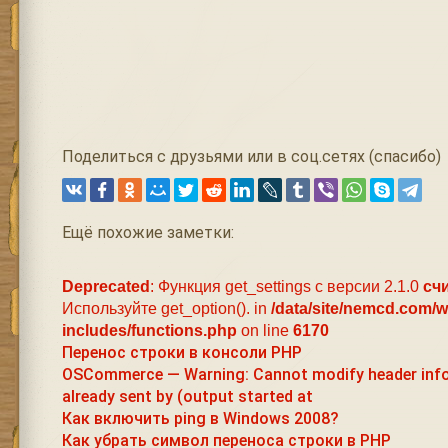
Поделиться с друзьями или в соц.сетях (спасибо)
Ещё похожие заметки:
Deprecated
: Функция get_settings с версии 2.1.0
сч
Используйте get_option(). in
/data/site/nemcd.com/
includes/functions.php
on line
6170
Перенос строки в консоли PHP
OSCommerce — Warning: Cannot modify header inf
already sent by (output started at
Как включить ping в Windows 2008?
Как убрать символ переноса строки в PHP