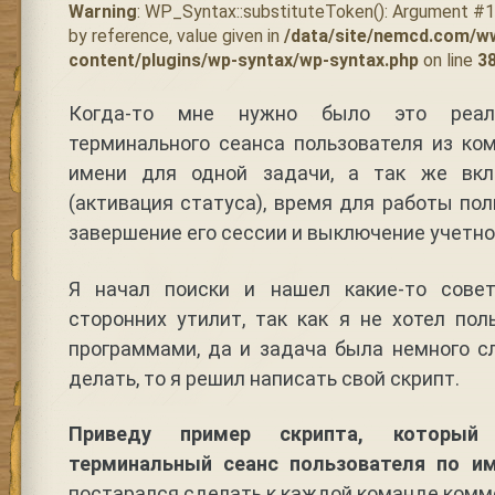
Warning
: WP_Syntax::substituteToken(): Argument #
by reference, value given in
/data/site/nemcd.com/w
content/plugins/wp-syntax/wp-syntax.php
on line
3
Когда-то мне нужно было это реали
терминального сеанса пользователя из ко
имени для одной задачи, а так же вкл
(активация статуса), время для работы пол
завершение его сессии и выключение учетно
Я начал поиски и нашел какие-то сове
сторонних утилит, так как я не хотел по
программами, да и задача была немного с
делать, то я решил написать свой скрипт.
Приведу пример скрипта, который
терминальный сеанс пользователя по и
постарался сделать к каждой команде комм