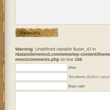
Написать
Warning
: Undefined variable $user_ID in
/data/site/nemcd.com/www/wp-content/theme
mess/comments.php
on line
108
Имя
Эл.почта
(будет скрыт
Ваш сайт